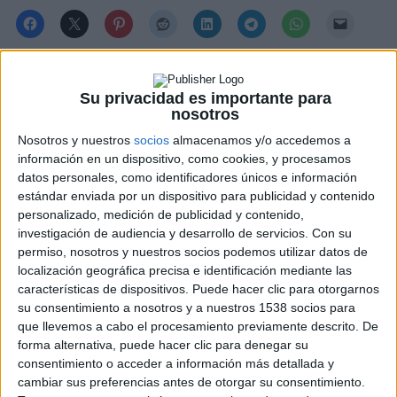
Me gusta esto:
Su privacidad es importante para
nosotros
Nosotros y nuestros
socios
almacenamos y/o accedemos a
información en un dispositivo, como cookies, y procesamos
datos personales, como identificadores únicos e información
estándar enviada por un dispositivo para publicidad y contenido
Descubre más desde No es cine todo lo que reluce
personalizado, medición de publicidad y contenido,
investigación de audiencia y desarrollo de servicios.
Con su
Suscríbete y recibe las últimas entradas en tu correo electrónico.
Escribe tu correo electrónico…
permiso, nosotros y nuestros socios podemos utilizar datos de
localización geográfica precisa e identificación mediante las
Suscribirse
características de dispositivos. Puede hacer clic para otorgarnos
su consentimiento a nosotros y a nuestros 1538 socios para
que llevemos a cabo el procesamiento previamente descrito. De
Etiquetas
forma alternativa, puede hacer clic para denegar su
filmin
consentimiento o acceder a información más detallada y
OVNIs el regreso
poster
cambiar sus preferencias antes de otorgar su consentimiento.