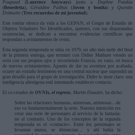
Poupaud
(
Laurence Anyways
) junto a
Daphne Patakia
(
Benedetta
),
Géraldine Pailhas
(
Joven y bonita
) y
Quentin
Dolmaire
(
Tres recuerdos de mi juventud
).
Este estelar elenco da vida a los GEPAN, el Grupo de Estudio de
Objetos Voladores No Identificados, quienes, con sus disparatadas
ocurrencias, se dedican a encontrar evidencias científicas que
respondan a avistamientos de ovnis.
Esta segunda temporada se sitúa en 1979, un año más tarde del final
de la primera entrega, que terminó con Didier Mathure viendo un
ovni con sus propios ojos y recorriendo Francia, en vano, en busca
de nuevos avistamientos. Apunto de dar su aventura por acabada,
ocurre un extraño fenómeno en una central nuclear que supondrá un
gran desafío para el grupo de investigación. Dider lo tiene claro: una
inteligencia alienígena está intentando establecer contacto.
El co-creador de
OVNIs, el regreso
,
Martin Douaire
, ha dicho:
Sobre las relaciones humanas, amorosas, amistosas…de
eso va fundamentalmente la serie. Nuestra intención era
crear una serie de personajes al servicio de la fantasía;
no al contrario. Uno de los conceptos de la segunda
temporada es el «contacto». Entre los personajes se
levantan muros, se distancian… y ahí había la