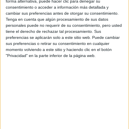
forma alternativa, puede hacer clic para denegar su
consentimiento o acceder a información más detallada y
cambiar sus preferencias antes de otorgar su consentimiento.
Tenga en cuenta que algún procesamiento de sus datos
personales puede no requerir de su consentimiento, pero usted
tiene el derecho de rechazar tal procesamiento. Sus
preferencias se aplicarán solo a este sitio web. Puede cambiar
En
Honeymoon
Eva y Carlos son un matrimonio en destrucción,
sus preferencias o retirar su consentimiento en cualquier
una pareja en ruina. Ya no les une nada, hasta que una circunstancia
inesperada los lleva a emprender un viaje geográfico y emocional,
momento volviendo a este sitio y haciendo clic en el botón
con el fin de conseguir dinero para remediar una situación que les ha
"Privacidad" en la parte inferior de la página web.
cambiado la vida…
Comparte esto:
Descubre más desde No es cine todo lo que reluce
Suscríbete y recibe las últimas entradas en tu correo electrónico.
Escribe tu correo electrónico…