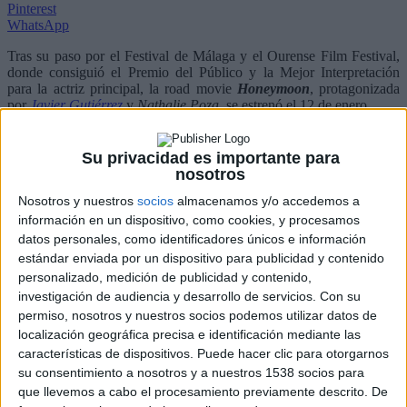
Pinterest
WhatsApp
Tras su paso por el Festival de Málaga y el Ourense Film Festival,
donde consiguió el Premio del Público y la Mejor Interpretación
para la actriz principal, la road movie
Honeymoon
, protagonizada
por
Javier Gutiérrez
y
Nathalie Poza
, se estrenó el 12 de enero.
Con motivo de su estreno, gracias a
Filmax
, tenemos un clip
exclusivo:
Su privacidad es importante para
nosotros
Nosotros y nuestros
socios
almacenamos y/o accedemos a
información en un dispositivo, como cookies, y procesamos
datos personales, como identificadores únicos e información
estándar enviada por un dispositivo para publicidad y contenido
personalizado, medición de publicidad y contenido,
investigación de audiencia y desarrollo de servicios.
Con su
permiso, nosotros y nuestros socios podemos utilizar datos de
localización geográfica precisa e identificación mediante las
características de dispositivos. Puede hacer clic para otorgarnos
su consentimiento a nosotros y a nuestros 1538 socios para
que llevemos a cabo el procesamiento previamente descrito. De