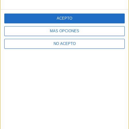
ACEPTO
MÁS OPCIONES
NO ACEPTO
SOBRE NOSOTROS
No es cine todo lo que reluce
es una web dedicada a la crítica y
actualidad tanto de cine como de series, sin olvidarse del formato
físico, festivales, entrevistas, concursos...
Desde 2008 viviendo la pasión por el séptimo arte.