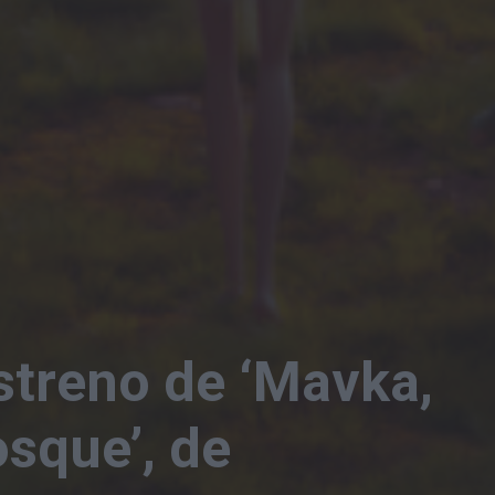
streno de ‘Mavka,
sque’, de