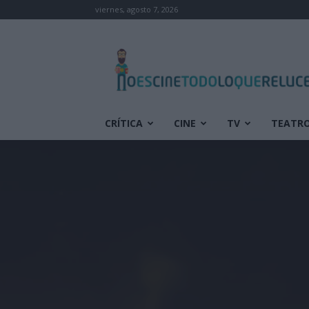
viernes, agosto 7, 2026
No
es
cine
todo
lo
que
CRÍTICA
CINE
TV
TEATR
reluce