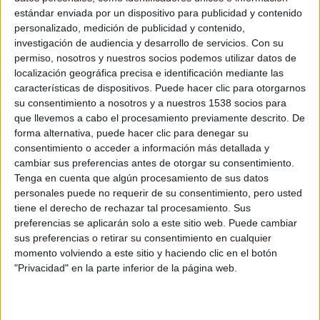
estándar enviada por un dispositivo para publicidad y contenido
personalizado, medición de publicidad y contenido,
investigación de audiencia y desarrollo de servicios.
Con su
permiso, nosotros y nuestros socios podemos utilizar datos de
localización geográfica precisa e identificación mediante las
características de dispositivos. Puede hacer clic para otorgarnos
NOP
nos presenta a dos residentes de un remoto pueblo
su consentimiento a nosotros y a nuestros 1538 socios para
que llevemos a cabo el procesamiento previamente descrito. De
en el interior de California que realizan un descubrimiento
forma alternativa, puede hacer clic para denegar su
tan insólito como escalofriante… ¿Qué es un mal milagro?
consentimiento o acceder a información más detallada y
cambiar sus preferencias antes de otorgar su consentimiento.
En su tercer largometraje,
Jordan Peele
vuelve a reunirse
Tenga en cuenta que algún procesamiento de sus datos
personales puede no requerir de su consentimiento, pero usted
con el también oscarizado
Daniel Kaluuya
(
Déjame salir
,
tiene el derecho de rechazar tal procesamiento. Sus
Judas y el mesías negro
). Se unen al reparto
Keke Palmer
preferencias se aplicarán solo a este sitio web. Puede cambiar
(
Estafadoras de Wall Street
,
Alice
),
Steven Yeun
,
sus preferencias o retirar su consentimiento en cualquier
nominado a un Oscar (
Minari, historia de mi familia
,
Okja
),
momento volviendo a este sitio y haciendo clic en el botón
"Privacidad" en la parte inferior de la página web.
Michael Wincott
(
Hitchcock
) y
Brandon Perea
(
American
Insurrection
).