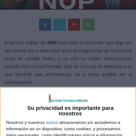
El primer tráiler de
NOP
nos daba a entender que algo en
las alturas iba a amenazar a los protagonistas de la tercera
cinta de
Jordan Peele
, y es con su tráiler internacional
cuando nos ha confirmado que un ovni es la amenaza a la
que tendrán que enfrentarse, tal y como podéis ver a
continuación:
Su privacidad es importante para
nosotros
Nosotros y nuestros
socios
almacenamos y/o accedemos a
información en un dispositivo, como cookies, y procesamos
datos personales, como identificadores únicos e información