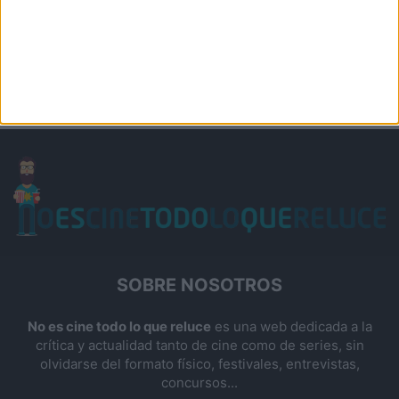
SOBRE NOSOTROS
No es cine todo lo que reluce
es una web dedicada a la
crítica y actualidad tanto de cine como de series, sin
olvidarse del formato físico, festivales, entrevistas,
concursos...