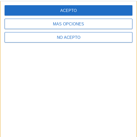
ACEPTO
MÁS OPCIONES
Artículo anterior
Artículo siguiente
Hoy se estrena ‘Mr. Wain’,
Crítica de ‘Un hijo tuyo’:
NO ACEPTO
biopic del reconocido pintor
Buena alternativa a las
británico Louis Wain
comedias románticas
habituales
Fernando Quintero