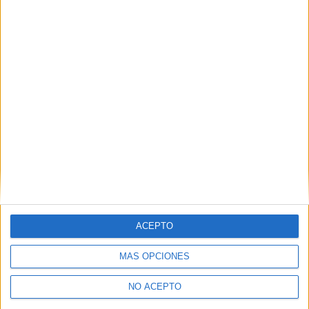
Relacionado
Crítica de ‘Adam’: Film
64 SEMINCI. Sección
intimista y sutil sobre dos
Oficial. Crítica de ‘Adam’:
mujeres en Casablanca
Notable film intimista y sutil
ACEPTO
6 noviembre, 2020
sobre dos mujeres en
En «Crítica»
Casablanca
MÁS OPCIONES
25 octubre, 2019
En «Crítica»
NO ACEPTO