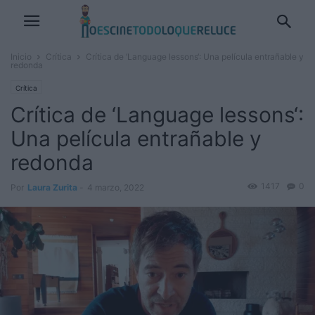
Inicio
Crítica
Crítica de ‘Language lessons‘: Una película entrañable y
redonda
Crítica
Crítica de ‘Language lessons‘:
Una película entrañable y
redonda
1417
0
Por
Laura Zurita
-
4 marzo, 2022