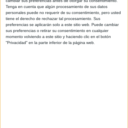
cambiar sus preferencias antes de otorgar su consentimiento.
Films
.
Tenga en cuenta que algún procesamiento de sus datos
personales puede no requerir de su consentimiento, pero usted
El concepto
tiene el derecho de rechazar tal procesamiento. Sus
preferencias se aplicarán solo a este sitio web. Puede cambiar
sus preferencias o retirar su consentimiento en cualquier
La obra se ha hecho durante el confinamiento, y
momento volviendo a este sitio y haciendo clic en el botón
transforma las limitaciones formales en una baza. Así, la
"Privacidad" en la parte inferior de la página web.
comedia se rodó durante esta pandemia en la que tantas
relaciones se vehicularon a través de las pantallas. No
obstante, ni el COVID y su parafernalia, ni la tecnología en
sí misma se convierten ni en tema central ni leitmotiv de la
historia.
El tema central de
Language lessons
es el encuentro
entre dos personas, tanto el momento inicial como el
proceso de conocimiento y establecimiento de la intimidad
entre ellos, a pesar de los sinsabores, la cotidianidad y los
malentendidos.