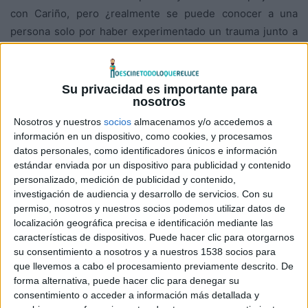
con Cariño, pero ¿realmente se puede conocer a una
persona solo por haber experimentado un trauma junto a
ella? Ambos forjan una amistad a pesar de las barreras
geográficas, idiomáticas y culturales.
Su privacidad es importante para
nosotros
Agridulce, sincera y con un humor un tanto oscuro, la
película explora el amor platónico de una manera
Nosotros y nuestros
socios
almacenamos y/o accedemos a
información en un dispositivo, como cookies, y procesamos
encantadora y muy emotiva.
Language lessons
está
datos personales, como identificadores únicos e información
dirigida por
Natalia Morales
, quien también escribe el
estándar enviada por un dispositivo para publicidad y contenido
guion junto a
Mark Duplass
, y ambos son también los
personalizado, medición de publicidad y contenido,
protagonistas de esta obra de recursos breves y mucho
investigación de audiencia y desarrollo de servicios.
Con su
permiso, nosotros y nuestros socios podemos utilizar datos de
contenido.
localización geográfica precisa e identificación mediante las
características de dispositivos. Puede hacer clic para otorgarnos
Ganadora del Premio del Público tanto en el Festival
su consentimiento a nosotros y a nuestros 1538 socios para
Internacional de Cine de Provincetown 2021 como en el
que llevemos a cabo el procesamiento previamente descrito. De
SXSW Film Festival 2021, la película se estrena el 4 de
forma alternativa, puede hacer clic para denegar su
consentimiento o acceder a información más detallada y
marzo de 2022 en cines españoles de la mano de
Festival