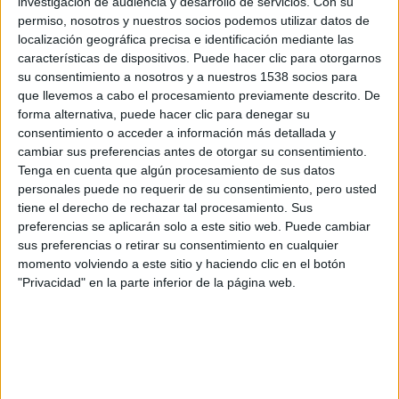
investigación de audiencia y desarrollo de servicios.
Con su
Reino Unido. A través de entrevistas, imágenes inéditas de
permiso, nosotros y nuestros socios podemos utilizar datos de
archivo y animaciones a cargo del reconocido ilustrador
localización geográfica precisa e identificación mediante las
características de dispositivos. Puede hacer clic para otorgarnos
Ralph Steadman
, la película nos sumerge en un personaje
su consentimiento a nosotros y a nuestros 1538 socios para
carismático que supo aunar en sus canciones la poesía de
que llevemos a cabo el procesamiento previamente descrito. De
la música tradicional irlandesa con la energía visceral del
forma alternativa, puede hacer clic para denegar su
punk rock.
consentimiento o acceder a información más detallada y
cambiar sus preferencias antes de otorgar su consentimiento.
Tenga en cuenta que algún procesamiento de sus datos
A pesar de tratarse de un documental producido por
personales puede no requerir de su consentimiento, pero usted
alguien que aprecia tanto al protagonista, no han querido
tiene el derecho de rechazar tal procesamiento. Sus
suavizar su vida, pues no hubiera sido ni realista ni
preferencias se aplicarán solo a este sitio web. Puede cambiar
sus preferencias o retirar su consentimiento en cualquier
conforme a lo que los fans esperarían de él, y durante su
momento volviendo a este sitio y haciendo clic en el botón
metraje descubrimos cómo desde su más tierna infancia
"Privacidad" en la parte inferior de la página web.
Shane MacGowan
comenzó a beber y fumar, y no ha
parado, sumando a ambos vicios alguno que otro más. La
estética del documental
ayuda a que cualquiera pueda
sentirse atrapado por esta historia, pues no sólo nos
introducen metraje grabado por la familia, o grabaciones