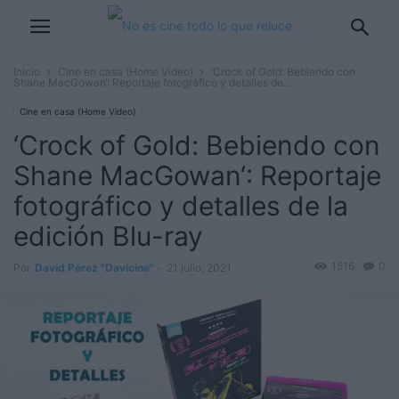
Inicio
Cine en casa (Home Video)
‘Crock of Gold: Bebiendo con
Shane MacGowan‘: Reportaje fotográfico y detalles de...
Cine en casa (Home Video)
‘Crock of Gold: Bebiendo con
Shane MacGowan‘: Reportaje
fotográfico y detalles de la
edición Blu-ray
1516
0
Por
David Pérez "Davicine"
-
21 julio, 2021