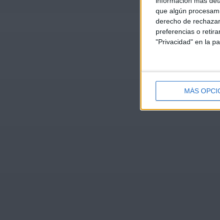
información más deta
que algún procesami
derecho de rechazar 
preferencias o retir
"Privacidad" en la pa
MÁS OPCI