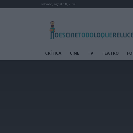
sábado, agosto 8, 2026
No
es
cine
todo
lo
que
CRÍTICA
CINE
TV
TEATRO
FO
reluce