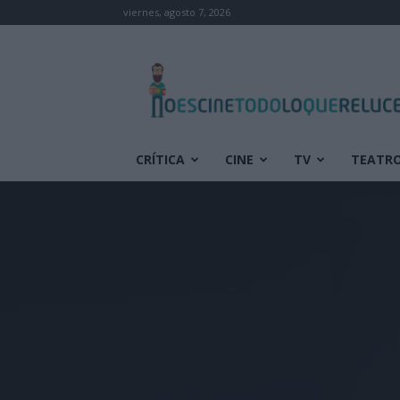
viernes, agosto 7, 2026
No
es
cine
todo
lo
que
CRÍTICA
CINE
TV
TEATR
reluce