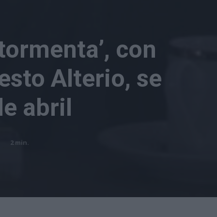
tormenta’, con
esto Alterio, se
e abril
2
min.