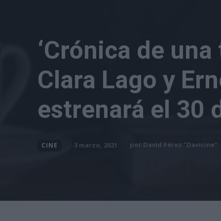
‘Crónica de una 
Clara Lago y Ern
estrenará el 30 d
por
David Pérez "Davicine"
3 marzo, 2021
CINE