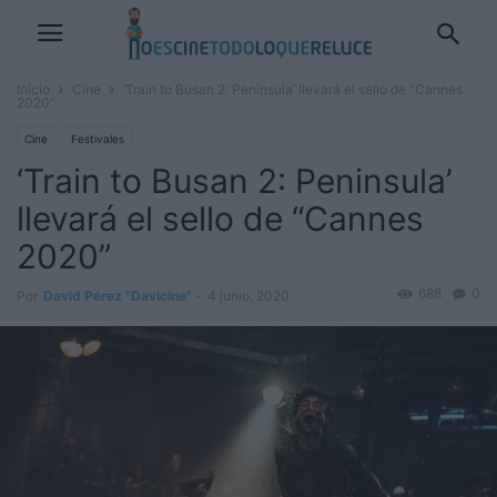
Inicio
Cine
‘Train to Busan 2: Peninsula’ llevará el sello de “Cannes
2020”
Cine
Festivales
‘Train to Busan 2: Peninsula’
llevará el sello de “Cannes
2020”
688
0
Por
David Pérez "Davicine"
-
4 junio, 2020