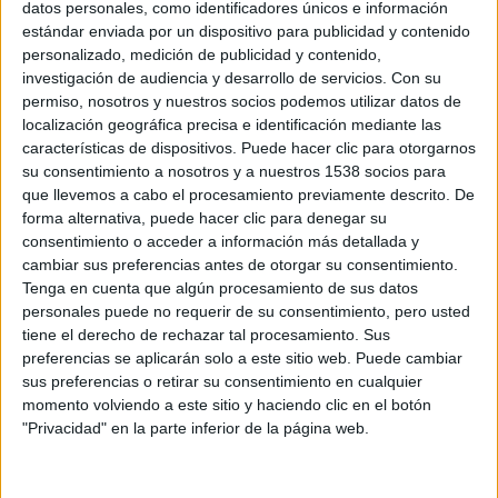
datos personales, como identificadores únicos e información
Toronto, San Sebastián y Sitges.
estándar enviada por un dispositivo para publicidad y contenido
personalizado, medición de publicidad y contenido,
La nueva película de
Yeon Sang-ho,
director de
Seoul
investigación de audiencia y desarrollo de servicios.
Con su
permiso, nosotros y nuestros socios podemos utilizar datos de
Station
,
The Fake
o
Psychokinesis
, es la continuación de
localización geográfica precisa e identificación mediante las
su exitosa
Train to Busan
, una de las grandes sensaciones
características de dispositivos. Puede hacer clic para otorgarnos
del cine fantástico coreano reciente. Estrenada en 2016, la
su consentimiento a nosotros y a nuestros 1538 socios para
película consiguió más de 11 millones de espectadores en
que llevemos a cabo el procesamiento previamente descrito. De
forma alternativa, puede hacer clic para denegar su
su país, convirtiéndose en el primer film en superar la
consentimiento o acceder a información más detallada y
barrera de los 10 millones de espectadores.
cambiar sus preferencias antes de otorgar su consentimiento.
Tenga en cuenta que algún procesamiento de sus datos
En esta ocasión, los hechos se sitúan cuatro años después
personales puede no requerir de su consentimiento, pero usted
tiene el derecho de rechazar tal procesamiento. Sus
de los acontecimientos narrados en la primera película. El
preferencias se aplicarán solo a este sitio web. Puede cambiar
virus que desató el caos zombi se ha propagado por la
sus preferencias o retirar su consentimiento en cualquier
península de Corea, y en un desierto postapocalíptico, un
momento volviendo a este sitio y haciendo clic en el botón
grupo de supervivientes vagan de noche huyendo de los
"Privacidad" en la parte inferior de la página web.
muertos vivientes.