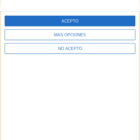
Se retoma el rodaje de
‘Druk (Another Round)’
‘Vampus Horror Tales’,
recibirá el prestigioso
cuatro historias de terror
distintivo de Cannes 2020
con un hilo conductor
ACEPTO
MÁS OPCIONES
NO ACEPTO
David Pérez "Davicine"
https://noescinetodoloquereluce.com
Informático de profesión, cinéfilo de afición. Bloguero,
tuitero y todo lo que me permita comunicarme. En mis ratos
libres escribo en esta web, y me dejo ver en CyLTv. Me
podéis seguir también en twitter e IG: @davicine79.