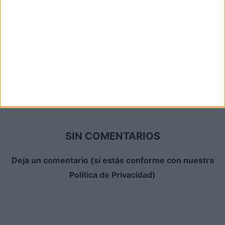
Lanzamientos de julio en DVD y
Blu-ray de A Contracorriente
Films
Boris M.
-
31 julio, 2026
‘Ha nacido una estrella’:
Reportaje fotográfico y detalles
del steelbook 4K...
David Pérez "Davicine"
-
30 mayo, 2026
SIN COMENTARIOS
Deja un comentario (si estás conforme con nuestra
Política de Privacidad)