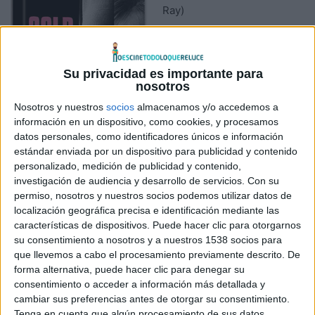
Ray)
Director: Pawel
Pawlikowski.
Su privacidad es importante para
Actores: Joanna Kulig,
nosotros
Tomasz Kot, Borys Szyc,
Nosotros y nuestros
socios
almacenamos y/o accedemos a
Agata Kulesza, Agata
información en un dispositivo, como cookies, y procesamos
datos personales, como identificadores únicos e información
Trzebuchowska, Dawid
estándar enviada por un dispositivo para publicidad y contenido
Ogrodnik.
personalizado, medición de publicidad y contenido,
Música: Kristian Eidnes
investigación de audiencia y desarrollo de servicios.
Con su
Andersen.
permiso, nosotros y nuestros socios podemos utilizar datos de
Género: Drama, Musical, Romántico.
localización geográfica precisa e identificación mediante las
características de dispositivos. Puede hacer clic para otorgarnos
Año: 2013, 2018.
su consentimiento a nosotros y a nuestros 1538 socios para
Duración: 166 min.
que llevemos a cabo el procesamiento previamente descrito. De
Nacionalidad: Polonia, Dinamarca, Italia, Reino Unido,
forma alternativa, puede hacer clic para denegar su
Francia.
consentimiento o acceder a información más detallada y
cambiar sus preferencias antes de otorgar su consentimiento.
Subtitulos: Según Título.
Tenga en cuenta que algún procesamiento de sus datos