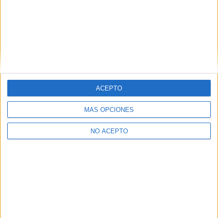
ETIQUETAS
cine español
Lo dejo cuando quiera
Proximamente
Sony Pictures
trailer
ACEPTO
Artículo anterior
Artículo siguiente
MÁS OPCIONES
‘4 Latas’: Póster y teaser de la
(Finalizado y actualizado)
película de Gerardo Olivares
‘Feliz día de tu muerte 2’
NO ACEPTO
con Jean Reno
sortea entradas dobles de
cine y carteles