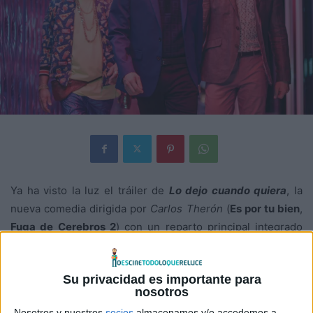
Ya ha visto la luz el tráiler de
Lo dejo cuando quiera
, la
nueva comedia dirigida por
Carlos Therón
(
Es por tu bien
,
Fuga de Cerebros 2
) con un reparto principal integrado
por
David Verdaguer, Ernesto Sevilla, Carlos Santos,
Cristina Castaño, Miren Ibarguren
y
Amaia Salamanca
. La
Su privacidad es importante para
película cuenta con la colaboración especial de
Ernesto
nosotros
Alterio
y la participación de
Pedro Casablanc, Gracia Olayo
Nosotros y nuestros
socios
almacenamos y/o accedemos a