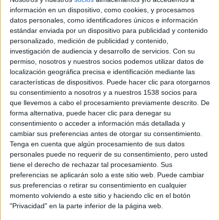
y
Luis Varela
.
información en un dispositivo, como cookies, y procesamos
datos personales, como identificadores únicos e información
Con un guion escrito por
Cristóbal Garrido
y
Adolfo Valor
,
estándar enviada por un dispositivo para publicidad y contenido
en
Lo dejo cuando quiera
, amigos desde la facultad y
personalizado, medición de publicidad y contenido,
investigación de audiencia y desarrollo de servicios.
Con su
sobradamente preparados, Pedro, Arturo y Eligio, son tres
permiso, nosotros y nuestros socios podemos utilizar datos de
profesores universitarios a los que la crisis ha dejado sin
localización geográfica precisa e identificación mediante las
trabajo y sobreviven a salto de mata. Cansados y sin
características de dispositivos. Puede hacer clic para otorgarnos
blanca, encuentran accidentalmente la solución a sus
su consentimiento a nosotros y a nuestros 1538 socios para
que llevemos a cabo el procesamiento previamente descrito. De
problemas en el proyecto de investigación en el que Pedro
forma alternativa, puede hacer clic para denegar su
lleva años trabajando: un complejo vitamínico que ofrece,
consentimiento o acceder a información más detallada y
para su sorpresa, un subidón apoteósico y, además, sin
cambiar sus preferencias antes de otorgar su consentimiento.
efectos secundarios. Los tres profesores, con el apoyo de
Tenga en cuenta que algún procesamiento de sus datos
personales puede no requerir de su consentimiento, pero usted
Anabel, una abogada reconvertida en empleada de
tiene el derecho de rechazar tal procesamiento. Sus
gasolinera, y de Jota, una alumna más interesada en la
preferencias se aplicarán solo a este sitio web. Puede cambiar
juerga que en los estudios, se lanzarán al mundo de la
sus preferencias o retirar su consentimiento en cualquier
noche y de los negocios turbios para comercializar la
momento volviendo a este sitio y haciendo clic en el botón
"Privacidad" en la parte inferior de la página web.
mercancía. Algo para lo que no parecen estar aún tan