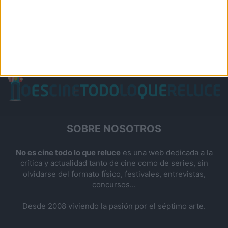
SOBRE NOSOTROS
No es cine todo lo que reluce
es una web dedicada a la
crítica y actualidad tanto de cine como de series, sin
olvidarse del formato físico, festivales, entrevistas,
concursos...
Desde 2008 viviendo la pasión por el séptimo arte.