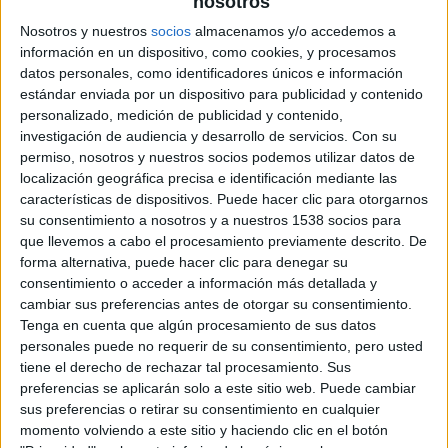
nosotros
el terremoto de 8.0 grados que tuvo lugar en Sichuan,
Nosotros y nuestros
socios
almacenamos y/o accedemos a
impulsó una investigación ciudadana para recopilar los
información en un dispositivo, como cookies, y procesamos
nombres de los estudiantes fallecidos bajo los escombros
datos personales, como identificadores únicos e información
estándar enviada por un dispositivo para publicidad y contenido
del campus de la escuela. Por otro lado, en 2011 estuvo
personalizado, medición de publicidad y contenido,
retenido 81 días por su oposición a las políticas de su país.
investigación de audiencia y desarrollo de servicios.
Con su
permiso, nosotros y nuestros socios podemos utilizar datos de
El propio
Ai Weiwei
presentará esta propuesta en
localización geográfica precisa e identificación mediante las
características de dispositivos. Puede hacer clic para otorgarnos
Valladolid tras su estreno mundial en la Mostra de Venecia
su consentimiento a nosotros y a nuestros 1538 socios para
y el Festival de Telluride. En este documental, el artista
que llevemos a cabo el procesamiento previamente descrito. De
chino aborda la crisis global de los refugiados a través de
forma alternativa, puede hacer clic para denegar su
grabaciones y entrevistas en 22 países distintos, en los
consentimiento o acceder a información más detallada y
que ha convivido con comunidades de inmigrantes y ha
cambiar sus preferencias antes de otorgar su consentimiento.
Tenga en cuenta que algún procesamiento de sus datos
recogido sus experiencias. Según el propio
Weiwei
, esta
personales puede no requerir de su consentimiento, pero usted
película es, al mismo tiempo, un intento por entender las
tiene el derecho de rechazar tal procesamiento. Sus
condiciones de la humanidad en nuestros días y un viaje
preferencias se aplicarán solo a este sitio web. Puede cambiar
personal, ya que es un tema con el cual tiene una cercanía
sus preferencias o retirar su consentimiento en cualquier
momento volviendo a este sitio y haciendo clic en el botón
muy directa. El propio director junto a su familia tuvo que