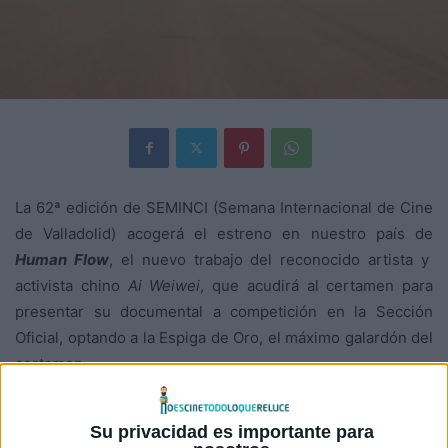
La 62ª edición de SEMINCI (Semana Internacional de Cine
de Valladolid) acogerá el estreno en nuestro país de
Human Flow
, el nuevo trabajo del reconocido artista y
activista chino
Ai Weiwei
, que acudirá al certamen para
presentar su documental a competición en la Sección
Oficial, optando a la Espiga de Oro, el máximo galardón del
certamen.
Ai Weiwei
es conocido por su crítica a las injusticias
Su privacidad es importante para
sociales y a la corrupción del gobierno chino. En 2008, tras