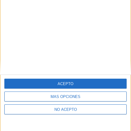
Descubre más desde No es cine todo
lo que reluce
Suscríbete y recibe las últimas entradas en tu correo
electrónico.
Escribe tu correo electrónico…
Suscribirse
ETIQUETAS
62 SEMINCI
A contracorriente Films
Documentales
Human Flow
Seminci
Valladolid
ACEPTO
MÁS OPCIONES
NO ACEPTO
Artículo anterior
Artículo siguiente
‘La novia de Frankenstein’:
62 SEMINCI: Se completa la