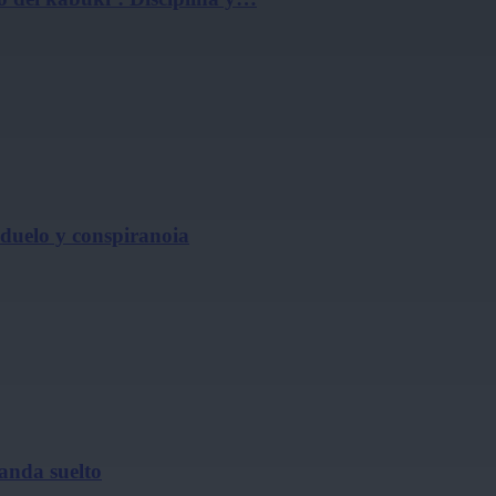
, duelo y conspiranoia
 anda suelto