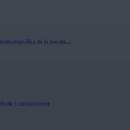
cinematográfica de la novela…
, duelo y conspiranoia