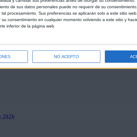
llada y cambiar sus preferencias antes de otorgar su consentimiento.
ento de sus datos personales puede no requerir de su consentimiento, 
tal procesamiento. Sus preferencias se aplicarán solo a este sitio we
ar su consentimiento en cualquier momento volviendo a este sitio y haci
rte inferior de la página web.
de julio…
ONES
NO ACEPTO
AC
e 2026