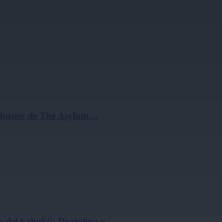
ockbuster de The Asylum…
 del kabuki’: Disciplina y…