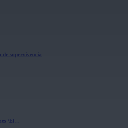
o de supervivencia
ines ‘El…