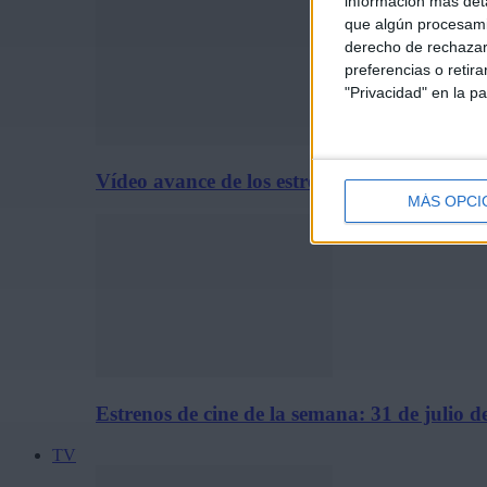
información más deta
que algún procesami
derecho de rechazar 
preferencias o retir
"Privacidad" en la pa
Vídeo avance de los estrenos de cine del 31 
MÁS OPCI
Estrenos de cine de la semana: 31 de julio d
TV