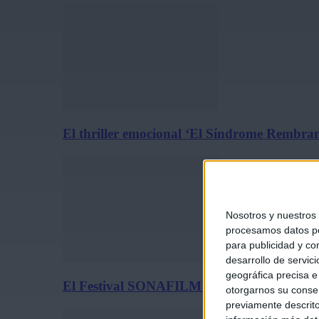
El thriller emocional ‘El Síndrome Rembrand
Nosotros y nuestros
procesamos datos per
para publicidad y co
desarrollo de servici
geográfica precisa e 
El Festival SONAFILM llena de música de c
otorgarnos su conse
previamente descrito