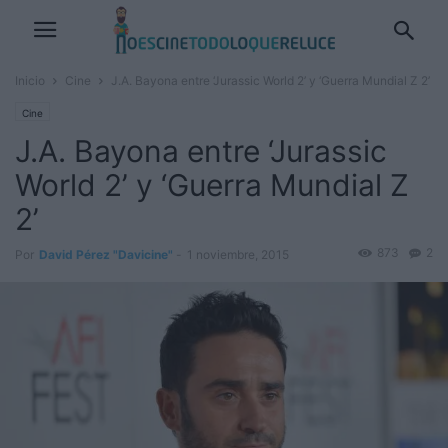
Inicio
Cine
J.A. Bayona entre ‘Jurassic World 2’ y ‘Guerra Mundial Z 2’
Cine
J.A. Bayona entre ‘Jurassic
World 2’ y ‘Guerra Mundial Z
2’
873
2
Por
David Pérez "Davicine"
-
1 noviembre, 2015