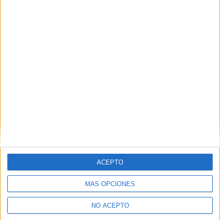
Relacionado
(Finalizado y actualizado)
‘Dragon Ball Z Resurrection
Concurso ‘Dragon Ball Z.
F’ llegará a España en
La resurrección de F’: Gana
noviembre
un Blu-ray de ‘Dragon Ball-
29 abril, 2015
The Battle Of Gods’
En «Cine»
ACEPTO
30 octubre, 2015
En «Cine»
MÁS OPCIONES
NO ACEPTO