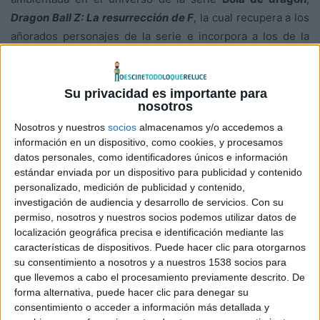
Dragon Ball Z: La resurrección de F
, la cual recupera a los
añorados personajes de la serie e incorpora a los de la
película anterior (
La batalla de los dioses
).
El argumento no podría ser más sencillo: usar las Bolas de
dragón para resucitar al villano Freezer y reconquistar el
Su privacidad es importante para
nosotros
universo. Lo bueno (y lo malo) de esta serie es que,
Nosotros y nuestros
socios
almacenamos y/o accedemos a
cuando se acaban las ideas, siempre pueden resucitar a
información en un dispositivo, como cookies, y procesamos
algún personaje (en el caso de Freezer, ya lo recuperaron
datos personales, como identificadores únicos e información
para un especial televisivo y una película en vídeo, donde
estándar enviada por un dispositivo para publicidad y contenido
se contaba el enfrentamiento entre el villano y el padre de
personalizado, medición de publicidad y contenido,
investigación de audiencia y desarrollo de servicios.
Con su
Goku durante la destrucción del planeta Vegeta) y ya hay
permiso, nosotros y nuestros socios podemos utilizar datos de
material para una hora y media.
localización geográfica precisa e identificación mediante las
características de dispositivos. Puede hacer clic para otorgarnos
El nuevo Freezer (que podría llamarse versión 5.0, si
su consentimiento a nosotros y a nuestros 1538 socios para
consideramos sus tres versiones originales más la versión
que llevemos a cabo el procesamiento previamente descrito. De
forma alternativa, puede hacer clic para denegar su
mitad robot) es, quizá, más malvado que lo que conocimos
consentimiento o acceder a información más detallada y
en la serie, aunque sigue manteniendo su total desprecio