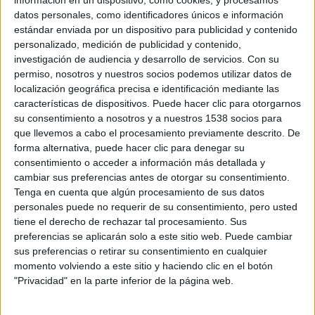
Zape la vuelven a liar parda. Esta vez la travesura es tan grande que
datos personales, como identificadores únicos e información
son castigados sin vacaciones y obligados a acompañar a sus padres
estándar enviada por un dispositivo para publicidad y contenido
a lo que parece ser un aburrido viaje en barco. Para su sorpresa, el
personalizado, medición de publicidad y contenido,
destino es una espectacular y remota isla. Allí, una terrible tormenta
les obliga a refugiarse en la mansión de la divertida señorita Pam,
investigación de audiencia y desarrollo de servicios.
Con su
donde niños sin familia disfrutan de un paraíso sin reglas. Ayudados
permiso, nosotros y nuestros socios podemos utilizar datos de
por Pipi, Maqui y Flequi, los hermanos descubren que la repentina
localización geográfica precisa e identificación mediante las
desaparición de sus padres en medio de la noche guarda relación
características de dispositivos. Puede hacer clic para otorgarnos
con el secreto que encierran la misteriosa isla y sus extraños
su consentimiento a nosotros y a nuestros 1538 socios para
habitantes.
que llevemos a cabo el procesamiento previamente descrito. De
Según su director,
Oskar Santos
:
forma alternativa, puede hacer clic para denegar su
«
Zipi y Zape y la isla del capitán
es una evolución de
consentimiento o acceder a información más detallada y
la primera entrega pero con una historia totalmente
cambiar sus preferencias antes de otorgar su consentimiento.
diferente. Hay nuevas aventuras, nuevos personajes,
Tenga en cuenta que algún procesamiento de sus datos
nuevos villanos y un nuevo desafío.»
personales puede no requerir de su consentimiento, pero usted
Zipi y Zape y la isla del capitán
dirigida de nuevo por
Oskar
tiene el derecho de rechazar tal procesamiento. Sus
Santos
y escrita por el propio director junto a
Jorge Lara
, es una
preferencias se aplicarán solo a este sitio web. Puede cambiar
producción de
MOD Producciones, Zeta Cinema, Atresmedia
sus preferencias o retirar su consentimiento en cualquier
Cine
y
Kowalski Films.
La producción ejecutiva corre a cargo
momento volviendo a este sitio y haciendo clic en el botón
de
MOD Producciones
y cuenta con la participación
"Privacidad" en la parte inferior de la página web.
de
Atresmedia
y
Movistar Plus. Buena Vista International
distribuye
la película en España.
Film Factory Entertainment
está a cargo de
las ventas internacionales.