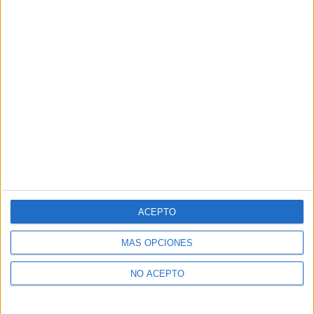
A mi la primera me gusto.
Respuesta
Anónimo
7 enero, 2016 En 19:53
ami me parece que deberia tener los mismos personaje sque la
primera aunque no vi esta yo creo que me cedaria con la
anterior
Respuesta
Amiha m 300 Desconocido
28 febrero, 2016
En 17:33
ACEPTO
Yo creo q tambn
Respuesta
MÁS OPCIONES
NO ACEPTO
Unknown
28 febrero, 2016 En 17:32
Yo vi la primera y me encanto ???La segunda tengo el
presentimiento de q tmbn me va a gustar pero no tanto como