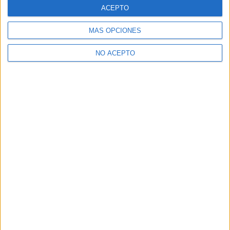
ACEPTO
MÁS OPCIONES
NO ACEPTO
Entrevista a Anthony Marciano: «Mi sueño no tiene
nada que ver...
Santiago Varela Antúnez
-
7 agosto, 2026
Vídeo avance de los estrenos de cine del 7 de