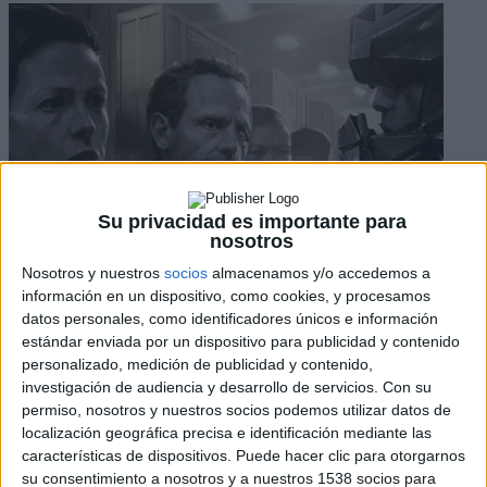
Su privacidad es importante para
nosotros
Nosotros y nuestros
socios
almacenamos y/o accedemos a
información en un dispositivo, como cookies, y procesamos
datos personales, como identificadores únicos e información
estándar enviada por un dispositivo para publicidad y contenido
Facebook
X
personalizado, medición de publicidad y contenido,
Pinterest
investigación de audiencia y desarrollo de servicios.
Con su
WhatsApp
permiso, nosotros y nuestros socios podemos utilizar datos de
localización geográfica precisa e identificación mediante las
Ridley Scott
tiene
planeado
comenzar el rodaje de
Prometheus 2
a
características de dispositivos. Puede hacer clic para otorgarnos
principios del próximo año, con la intención de que la película
llegue a las salas de cine en 2017, mientras que
Neil Blomkamp
su consentimiento a nosotros y a nuestros 1538 socios para