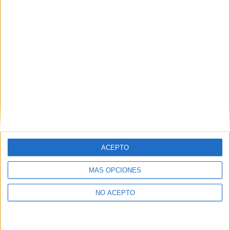
lo que reluce
Suscríbete y recibe las últimas entradas en tu correo
electrónico.
Escribe tu correo electrónico…
Suscribirse
ETIQUETAS
20th Century Fox
Adaptaciones al cine
El corredor del laberinto Las pruebas
Proximamente
Secuelas
trailer
ACEPTO
MÁS OPCIONES
NO ACEPTO
Artículo anterior
Artículo siguiente