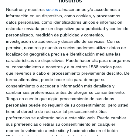
nosotros
Nosotros y nuestros
socios
almacenamos y/o accedemos a
Os recordamos que en
El corredor del laberinto
, cuando
información en un dispositivo, como cookies, y procesamos
datos personales, como identificadores únicos e información
Thomas (
Dylan O’Brian
) se despierta atrapado en un
estándar enviada por un dispositivo para publicidad y contenido
laberinto enorme con un grupo de otros chicos, no puede
personalizado, medición de publicidad y contenido,
recordar nada del mundo exterior más que unos extraños
investigación de audiencia y desarrollo de servicios.
Con su
sueños sobre una misteriosa organización conocida como
permiso, nosotros y nuestros socios podemos utilizar datos de
localización geográfica precisa e identificación mediante las
C.R.U.E.L. Sólo uniendo los fragmentos de su pasado, junto
características de dispositivos. Puede hacer clic para otorgarnos
con pistas que descubre en el laberinto, Thomas podrá
su consentimiento a nosotros y a nuestros 1538 socios para
descubrir su propósito verdadero y la forma de escapar.
que llevemos a cabo el procesamiento previamente descrito. De
forma alternativa, puede hacer clic para denegar su
consentimiento o acceder a información más detallada y
En este nuevo capítulo de la trepidante saga
El Corredor
cambiar sus preferencias antes de otorgar su consentimiento.
del Laberinto
, Thomas (
Dylan O’Brien
) y el resto de
Tenga en cuenta que algún procesamiento de sus datos
clarianos tendrán que enfrentarse a su mayor desafío
personales puede no requerir de su consentimiento, pero usted
hasta el momento: buscar pistas sobre la misteriosa y
tiene el derecho de rechazar tal procesamiento. Sus
poderosa organización conocida como CRUEL. Este viaje
preferencias se aplicarán solo a este sitio web. Puede cambiar
sus preferencias o retirar su consentimiento en cualquier
les llevará a «La Quemadura», un apocalíptico lugar repleto
momento volviendo a este sitio y haciendo clic en el botón
de inimaginables obstáculos. Formando equipo con