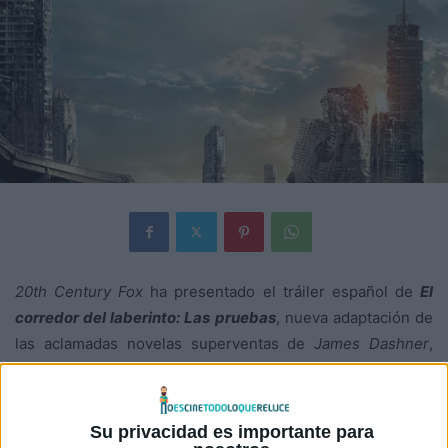
20th Century Fox
ha presentado el tráiler español de
El
corredor del laberinto: Las pruebas
, nueva adaptación de
las aclamadas novelas superventas de
James Dashner
,
tras el éxito de la primera entrega
El corredor del
laberinto
.
Su privacidad es importante para