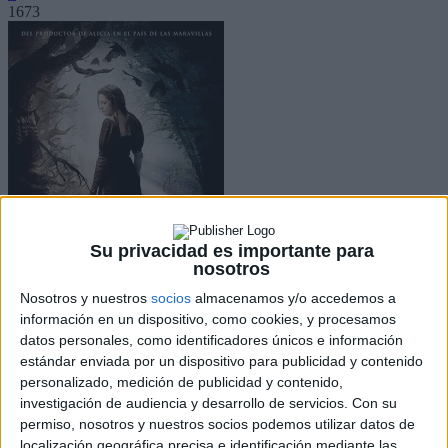
1673
Su privacidad es importante para
nosotros
Nosotros y nuestros
socios
almacenamos y/o accedemos a
información en un dispositivo, como cookies, y procesamos
datos personales, como identificadores únicos e información
Facebook
estándar enviada por un dispositivo para publicidad y contenido
X
personalizado, medición de publicidad y contenido,
Pinterest
investigación de audiencia y desarrollo de servicios.
Con su
WhatsApp
permiso, nosotros y nuestros socios podemos utilizar datos de
Blancanieves y la leyenda del cazador
llegará a España, de la mano
localización geográfica precisa e identificación mediante las