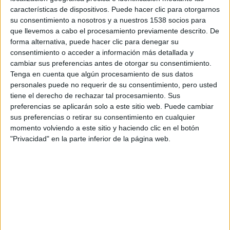
de
Universal Pictures
, el 1 de junio, y acaba de ver la luz un nuevo
características de dispositivos. Puede hacer clic para otorgarnos
trailer en alta defición y en español.
su consentimiento a nosotros y a nuestros 1538 socios para
que llevemos a cabo el procesamiento previamente descrito. De
Blancanieves y la leyenda del cazador
cuenta en su reparto con
forma alternativa, puede hacer clic para denegar su
Kristen Stewart
como Blancanieves,
Sam Claflin
como el Príncipe
encandilado por la belleza de la joven,
Chris Hemsworth
como el
consentimiento o acceder a información más detallada y
cazador y
Charlize Theron
como la Reina.
cambiar sus preferencias antes de otorgar su consentimiento.
Tenga en cuenta que algún procesamiento de sus datos
Ray Winstone, Ian McShane, Eddie Izzard, Bob Hoskins , Toby
personales puede no requerir de su consentimiento, pero usted
Jones, Eddie Marsan, Stephen Graham, Lily Cole
y
Spruell
tiene el derecho de rechazar tal procesamiento. Sus
Sam
completan el reparto.
preferencias se aplicarán solo a este sitio web. Puede cambiar
En la aventura épica de acción,
Kristen Stewart
(
Crepúsculo
)
sus preferencias o retirar su consentimiento en cualquier
encarna a la única mujer que supera en belleza a la malvada reina (la
momento volviendo a este sitio y haciendo clic en el botón
oscarizada
Charlize Theron
) decidida a destruirla a toda costa. Pero
"Privacidad" en la parte inferior de la página web.
la pérfida soberana ignora que un cazador (
Chris Hemsworth
) cuya
misión era matarla, ha enseñado a la joven a defenderse.
Sam
Clafin
se une al reparto en el papel del príncipe hechizado por la
belleza y el poder de Blancanieves.
Esta nueva e insólita versión del legendario cuento está producida
por
James Roth
(
Alicia en el país de las maravillas
) y
Sam Mercer
(
El sexto sentido
), y dirigida por el aclamado y vanguardista
realizador publicitario
Rupert Sanders.