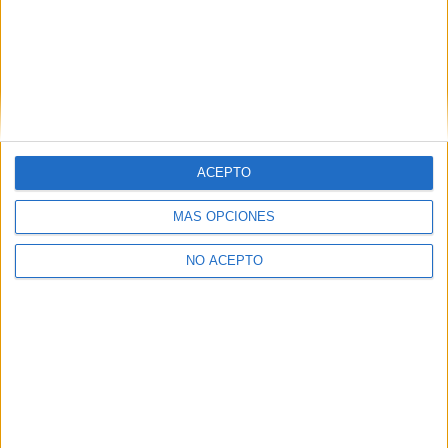
David Pérez "Davicine"
https://noescinetodoloquereluce.com
Informático de profesión, cinéfilo de afición. Bloguero, tuitero y
todo lo que me permita comunicarme. En mis ratos libres escribo en
esta web, y me dejo ver en CyLTv. Me podéis seguir también en
twitter e IG: @davicine79.
ACEPTO
Artículos relacionados
MÁS OPCIONES
NO ACEPTO