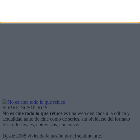
SOBRE NOSOTROS
No es cine todo lo que reluce
es una web dedicada a la crítica y
actualidad tanto de cine como de series, sin olvidarse del formato
físico, festivales, entrevistas, concursos...
Desde 2008 viviendo la pasión por el séptimo arte.