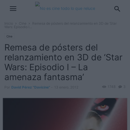
Inicio
Cine
Remesa de pósters del relanzamiento en 3D de ‘Star
Wars: Episodio I...
Cine
Remesa de pósters del
relanzamiento en 3D de ‘Star
Wars: Episodio I – La
amenaza fantasma’
1748
3
Por
David Pérez "Davicine"
-
13 enero, 2012