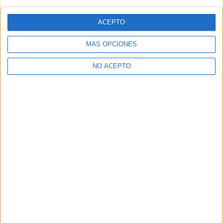
ACEPTO
MÁS OPCIONES
NO ACEPTO
Fuente:
KinoGallery
Comparte esto:
Descubre más desde No es cine todo
lo que reluce
Suscríbete y recibe las últimas entradas en tu correo