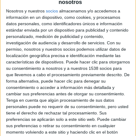
nosotros
lejana, muy lejana,
Star Wars
se adapta perfectamente a la
experiencia cinematográfica inmersiva del 3D, y el
Nosotros y nuestros
socios
almacenamos y/o accedemos a
información en un dispositivo, como cookies, y procesamos
Episodio I
cuenta con algunas de las secuencias más
datos personales, como identificadores únicos e información
impresionantes y espectaculares de la saga, como la
estándar enviada por un dispositivo para publicidad y contenido
invasión de Naboo o las carreras de vainas de Tatooine,
personalizado, medición de publicidad y contenido,
además de la batalla con sables de luz Darth Maul y los
investigación de audiencia y desarrollo de servicios.
Con su
permiso, nosotros y nuestros socios podemos utilizar datos de
Jedi.
localización geográfica precisa e identificación mediante las
características de dispositivos. Puede hacer clic para otorgarnos
Os recordamos que, tal y como se había anunciado hace
su consentimiento a nosotros y a nuestros 1538 socios para
tiempo, tras el estreno en 3D del
Episodio I
iremos viendo
que llevemos a cabo el procesamiento previamente descrito. De
forma alternativa, puede hacer clic para denegar su
cada uno de las restantes cinco películas en el mismo
consentimiento o acceder a información más detallada y
momento en años consecutivos, aunque todo dependerá
cambiar sus preferencias antes de otorgar su consentimiento.
de los resultados en taquilla de cada una.
Tenga en cuenta que algún procesamiento de sus datos
personales puede no requerir de su consentimiento, pero usted
Lucasfilm
tiene el derecho de rechazar tal procesamiento. Sus
ha tranquilizado a los fans, afirmando que
preferencias se aplicarán solo a este sitio web. Puede cambiar
Industrial Light and Magic
ha estado supervisando el
sus preferencias o retirar su consentimiento en cualquier
meticuloso proceso de conversión, el cual se ha hecho
momento volviendo a este sitio y haciendo clic en el botón