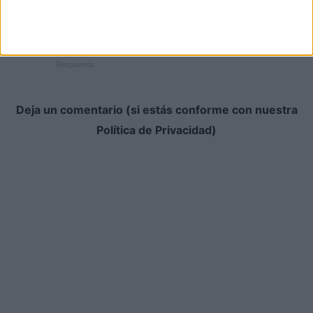
La amenaza fantasma suele ser objeto de mucha
burla, algo que desde luego, no sólo no comparto
sino que estoy totalmente en desacuerdo.Creo qeu
es una película que merece elogio.
Respuesta
Deja un comentario (si estás conforme con nuestra
Política de Privacidad)