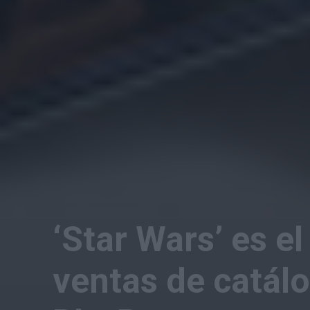
‘Star Wars’ es e
ventas de catál