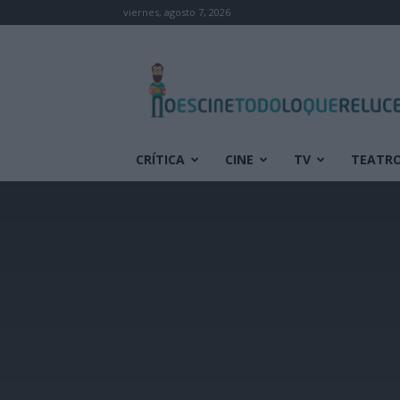
viernes, agosto 7, 2026
No
es
cine
todo
lo
que
CRÍTICA
CINE
TV
TEATR
reluce