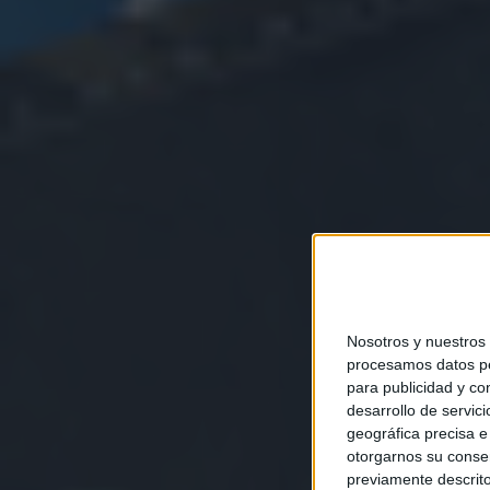
Nosotros y nuestros
procesamos datos per
para publicidad y co
desarrollo de servici
geográfica precisa e 
otorgarnos su conse
previamente descrito