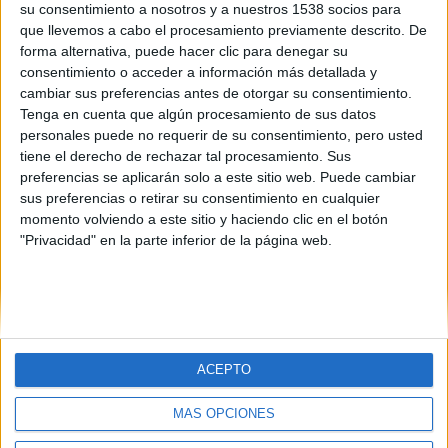
su consentimiento a nosotros y a nuestros 1538 socios para
que llevemos a cabo el procesamiento previamente descrito. De
forma alternativa, puede hacer clic para denegar su
consentimiento o acceder a información más detallada y
cambiar sus preferencias antes de otorgar su consentimiento.
SOBRE NOSOTROS
Tenga en cuenta que algún procesamiento de sus datos
personales puede no requerir de su consentimiento, pero usted
No es cine todo lo que reluce
es una web dedicada a la
tiene el derecho de rechazar tal procesamiento. Sus
crítica y actualidad tanto de cine como de series, sin
preferencias se aplicarán solo a este sitio web. Puede cambiar
olvidarse del formato físico, festivales, entrevistas,
sus preferencias o retirar su consentimiento en cualquier
concursos...
momento volviendo a este sitio y haciendo clic en el botón
"Privacidad" en la parte inferior de la página web.
Desde 2008 viviendo la pasión por el séptimo arte.
SÍGUENOS
ACEPTO
MÁS OPCIONES