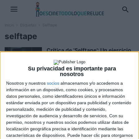
Inicio
Etiquetas
Selftape
selftape
Crítica de ‘Selftape’: Un ejercicio
de metacine sobre la
insoportable levedad...
Su privacidad es importante para
Daniel Farriol
-
9 abril, 2023
nosotros
Nosotros y nuestros
socios
almacenamos y/o accedemos a
Tráiler oficial de ‘selftape’, nueva
información en un dispositivo, como cookies, y procesamos
serie original de Filmin
datos personales, como identificadores únicos e información
Ignacio Mittenhoff
-
16 marzo, 2023
estándar enviada por un dispositivo para publicidad y contenido
personalizado, medición de publicidad y contenido,
investigación de audiencia y desarrollo de servicios.
Con su
permiso, nosotros y nuestros socios podemos utilizar datos de
localización geográfica precisa e identificación mediante las
características de dispositivos. Puede hacer clic para otorgarnos