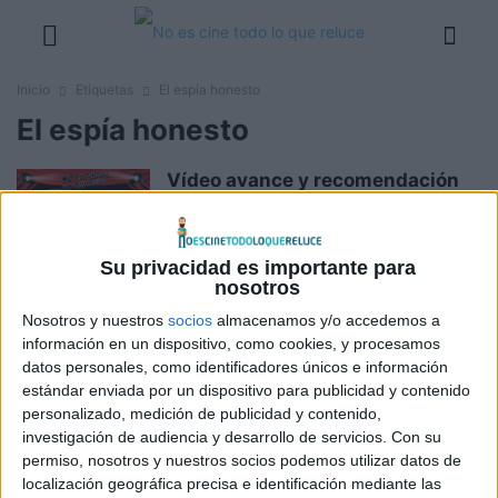
Inicio
Etiquetas
El espía honesto
El espía honesto
Vídeo avance y recomendación
de la semana: 5 de enero de...
Boris M.
-
5 enero, 2022
Su privacidad es importante para
nosotros
Estrenos de la semana: 5 de
Nosotros y nuestros
socios
almacenamos y/o accedemos a
enero de 2022
información en un dispositivo, como cookies, y procesamos
Boris M.
-
5 enero, 2022
datos personales, como identificadores únicos e información
estándar enviada por un dispositivo para publicidad y contenido
personalizado, medición de publicidad y contenido,
Clip en exclusiva de ‘El espía
investigación de audiencia y desarrollo de servicios.
Con su
honesto‘, inspirada en hechos
permiso, nosotros y nuestros socios podemos utilizar datos de
reales
localización geográfica precisa e identificación mediante las