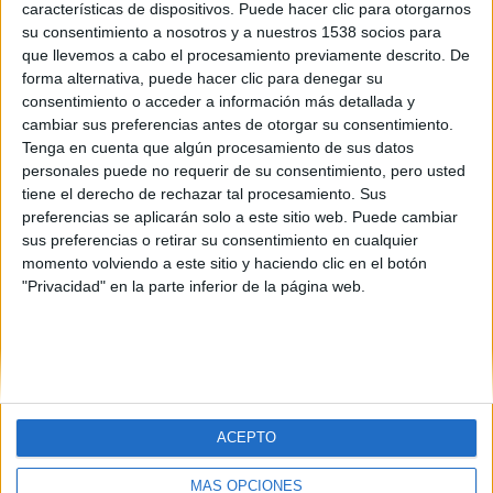
características de dispositivos. Puede hacer clic para otorgarnos
David Pérez "Davicine"
-
4 enero, 2022
su consentimiento a nosotros y a nuestros 1538 socios para
que llevemos a cabo el procesamiento previamente descrito. De
forma alternativa, puede hacer clic para denegar su
consentimiento o acceder a información más detallada y
cambiar sus preferencias antes de otorgar su consentimiento.
Tenga en cuenta que algún procesamiento de sus datos
SOBRE NOSOTROS
personales puede no requerir de su consentimiento, pero usted
tiene el derecho de rechazar tal procesamiento. Sus
No es cine todo lo que reluce
es una web dedicada a la
preferencias se aplicarán solo a este sitio web. Puede cambiar
crítica y actualidad tanto de cine como de series, sin
sus preferencias o retirar su consentimiento en cualquier
olvidarse del formato físico, festivales, entrevistas,
momento volviendo a este sitio y haciendo clic en el botón
concursos...
"Privacidad" en la parte inferior de la página web.
Desde 2008 viviendo la pasión por el séptimo arte.
SÍGUENOS
ACEPTO
MÁS OPCIONES