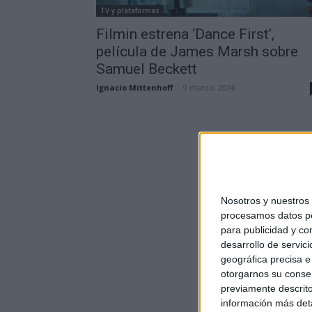
TV y plataformas
Filmin estrena ‘Dance First’,
película de James Marsh sobre
Samuel Beckett
Ignacio Mittenhoff
-
9 marzo, 2024
Nosotros y nuestros
procesamos datos per
para publicidad y co
desarrollo de servici
geográfica precisa e 
otorgarnos su conse
previamente descrito
información más deta