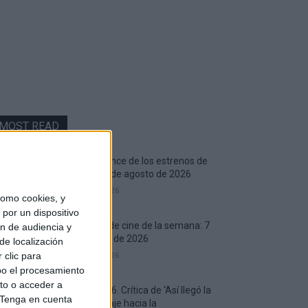
MOST READ
Vídeo avance de los estrenos de
cine del 7 de agosto de 2026
7 agosto, 2026
omo cookies, y
por un dispositivo
Estrenos de cine de la semana: 7
ón de audiencia y
de agosto de 2026
de localización
7 agosto, 2026
 clic para
bo el procesamiento
to o acceder a
AMFF 2026. Crítica de ‘Así llegó la
Tenga en cuenta
noche’: Viaje hacia la