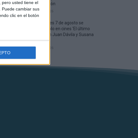
pero usted tiene el
desaparición
b. Puede cambiar sus
6 agosto, 2026
endo clic en el botón
Este viernes 7 de agosto se
estrena solo en cines ‘El último
mono’, con Juan Dávila y Susana
Abaitua
6 agosto, 2026
EPTO