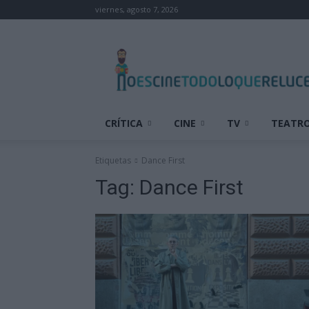
viernes, agosto 7, 2026
No
es
cine
todo
lo
que
CRÍTICA
CINE
TV
TEATR
reluce
Etiquetas
Dance First
Tag:
Dance First