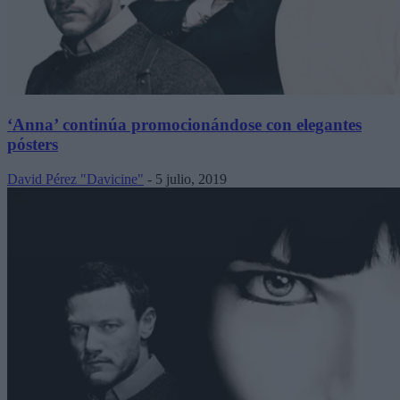
‘Anna’ continúa promocionándose con elegantes
pósters
David Pérez "Davicine"
-
5 julio, 2019