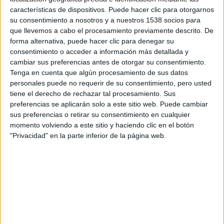
características de dispositivos. Puede hacer clic para otorgarnos
su consentimiento a nosotros y a nuestros 1538 socios para
que llevemos a cabo el procesamiento previamente descrito. De
forma alternativa, puede hacer clic para denegar su
consentimiento o acceder a información más detallada y
cambiar sus preferencias antes de otorgar su consentimiento.
Tenga en cuenta que algún procesamiento de sus datos
Más delincuente que leyenda
personales puede no requerir de su consentimiento, pero usted
tiene el derecho de rechazar tal procesamiento. Sus
preferencias se aplicarán solo a este sitio web. Puede cambiar
La figura de
Robin Hood
ha dado lugar a muchas películas
sus preferencias o retirar su consentimiento en cualquier
a lo largo de los años. Hemos visto desde el forajido
momento volviendo a este sitio y haciendo clic en el botón
"Privacidad" en la parte inferior de la página web.
salvaje de las baladas medievales al héroe romántico de
Errol Flynn
, desde el Sherwood animado de Disney a la
épica de
Kevin Costner
; cada época ha moldeado al
personaje a su imagen.
La muerte de Robin Hood
sigue la
corriente de romper mitos, le quita el romanticismo y
desmonta la leyenda. Lo que queda cuando se retira el
barniz es un hombre con las manos manchadas de sangre