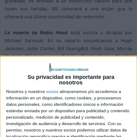
gravedad, es enviado a un misterioso castillo para que
curen sus heridas. Allí conocerá a una mujer que le
ofrecerá una última oportunidad de redención.
La muerte de Robin Hood
está escrita y dirigida por
Michael Sarnoski
. En su reparto encontramos a
Hugh
Jackman
,
Jodie Comer
,
Bill Skarsgård
,
Noah Jupe
,
Murray
Bartlett
,
Elijah Ungvary
,
Tabitha Smyth
,
Fintan Shevlin
,
Faith Delaney
y
Beau Thompson
, entre otros. La fotografía
es de
Patrick Scola
. La película se estrena en España el 3
Su privacidad es importante para
de julio de 2026, distribuida por
DeAPlaneta
.
nosotros
Nosotros y nuestros
socios
almacenamos y/o accedemos a
información en un dispositivo, como cookies, y procesamos
datos personales, como identificadores únicos e información
estándar enviada por un dispositivo para publicidad y contenido
personalizado, medición de publicidad y contenido,
investigación de audiencia y desarrollo de servicios.
Con su
permiso, nosotros y nuestros socios podemos utilizar datos de
localización geográfica precisa e identificación mediante las