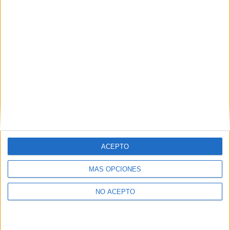
por el carisma de
Hugh Jackman
.
¿Qué te ha parecido la película
La
muerte de Robin Hood
?
La muerte de Robin Hood
6
ACEPTO
MÁS OPCIONES
NO ACEPTO
PUNTUACIÓN
6.0/10