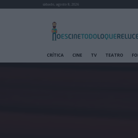
sábado, agosto 8, 2026
No
es
cine
todo
lo
que
CRÍTICA
CINE
TV
TEATRO
FO
reluce