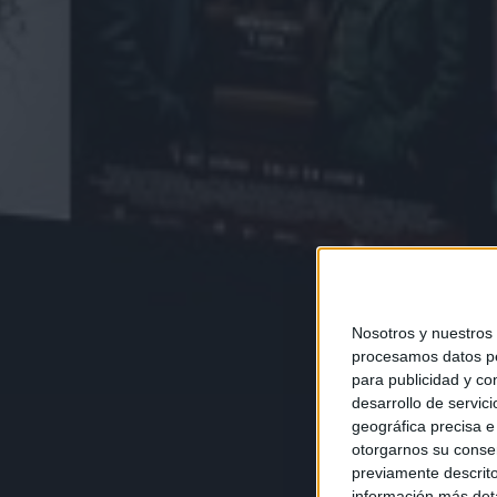
Nosotros y nuestros
procesamos datos per
para publicidad y co
desarrollo de servici
geográfica precisa e 
otorgarnos su conse
previamente descrito
información más deta