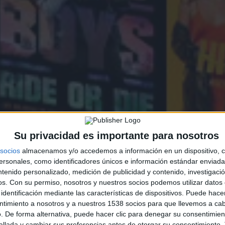
Su privacidad es importante para nosotros
socios
almacenamos y/o accedemos a información en un dispositivo, c
sonales, como identificadores únicos e información estándar enviada 
ntenido personalizado, medición de publicidad y contenido, investigaci
os.
Con su permiso, nosotros y nuestros socios podemos utilizar datos 
identificación mediante las características de dispositivos. Puede hacer
ntimiento a nosotros y a nuestros 1538 socios para que llevemos a ca
. De forma alternativa, puede hacer clic para denegar su consentimien
llada y cambiar sus preferencias antes de otorgar su consentimiento.