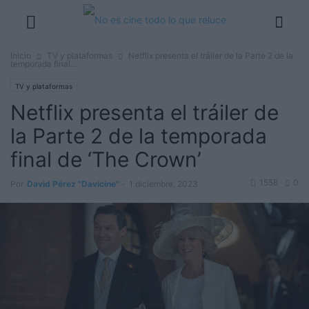
Inicio
TV y plataformas
Netflix presenta el tráiler de la Parte 2 de la
temporada final...
TV y plataformas
Netflix presenta el tráiler de
la Parte 2 de la temporada
final de ‘The Crown’
1558
0
Por
David Pérez "Davicine"
-
1 diciembre, 2023