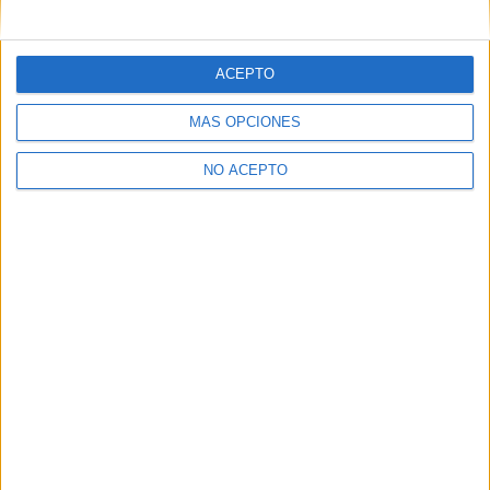
ACEPTO
Artículo anterior
Artículo siguiente
Vídeo avance de los
Crítica de ‘Una noche con
MÁS OPCIONES
estrenos de cine del 1 de
Adela’: Una noche
diciembre de 2023
angustiosa en un plano
NO ACEPTO
secuencia
David Pérez "Davicine"
https://noescinetodoloquereluce.com
Informático de profesión, cinéfilo de afición. Bloguero,