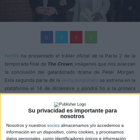
Netflix
ha presentado el tráiler oficial de la Parte 2 de la
temporada final de
The Crown
, imágenes que nos avanzan
la conclusión del galardonado drama de
Peter Morgan
.
Esta segunda parte de la
sexta temporada
se estrena en la
plataforma el 14 de diciembre y pondrá fin a la primera
serie original de
Netflix
producida y rodada en el Reino
Unido.
Su privacidad es importante para
nosotros
Nosotros y nuestros
socios
almacenamos y/o accedemos a
información en un dispositivo, como cookies, y procesamos
datos personales, como identificadores únicos e información