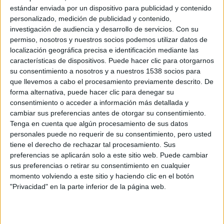
estándar enviada por un dispositivo para publicidad y contenido
personalizado, medición de publicidad y contenido,
investigación de audiencia y desarrollo de servicios.
Con su
permiso, nosotros y nuestros socios podemos utilizar datos de
localización geográfica precisa e identificación mediante las
características de dispositivos. Puede hacer clic para otorgarnos
su consentimiento a nosotros y a nuestros 1538 socios para
que llevemos a cabo el procesamiento previamente descrito. De
forma alternativa, puede hacer clic para denegar su
consentimiento o acceder a información más detallada y
En esta Parte 2, todavía superando la muerte de su madre,
cambiar sus preferencias antes de otorgar su consentimiento.
el príncipe Guillermo regresa a Eton rodeado de una
Tenga en cuenta que algún procesamiento de sus datos
creciente atención por parte de jóvenes admiradoras
personales puede no requerir de su consentimiento, pero usted
conmovidas por su difícil situación. La lucha por la
tiene el derecho de rechazar tal procesamiento. Sus
preferencias se aplicarán solo a este sitio web. Puede cambiar
readaptación provoca tensiones con su familia, mientras
sus preferencias o retirar su consentimiento en cualquier
intentan apoyar al joven heredero para que encuentre su
momento volviendo a este sitio y haciendo clic en el botón
camino en el sistema y en el mundo.
"Privacidad" en la parte inferior de la página web.
Más tarde, cuando el príncipe Guillermo comienza a
estudiar en St Andrew’s, se da cuenta aún más del