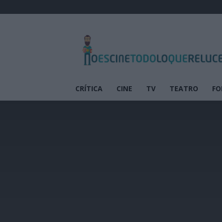
No
es
cine
todo
lo
que
CRÍTICA
CINE
TV
TEATRO
FO
reluce