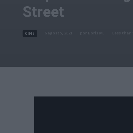
Street
por
Boris M.
6 agosto, 2021
Less than 
CINE