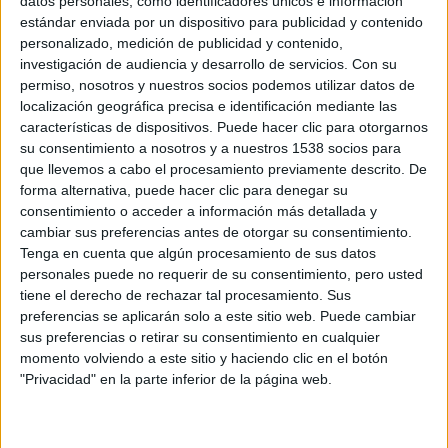
datos personales, como identificadores únicos e información
estándar enviada por un dispositivo para publicidad y contenido
personalizado, medición de publicidad y contenido,
investigación de audiencia y desarrollo de servicios.
Con su
permiso, nosotros y nuestros socios podemos utilizar datos de
localización geográfica precisa e identificación mediante las
características de dispositivos. Puede hacer clic para otorgarnos
su consentimiento a nosotros y a nuestros 1538 socios para
que llevemos a cabo el procesamiento previamente descrito. De
forma alternativa, puede hacer clic para denegar su
consentimiento o acceder a información más detallada y
Este drama narra las turbulentas 24 horas en la vida de
cambiar sus preferencias antes de otorgar su consentimiento.
Tenga en cuenta que algún procesamiento de sus datos
Leo (
Javier Bardem
) y su hija, Molly (
Elle Fanning
).
personales puede no requerir de su consentimiento, pero usted
Mientras él deambula entre vidas alternativas que podría
tiene el derecho de rechazar tal procesamiento. Sus
haber vivido, Molly trata de encontrar su propio camino en
preferencias se aplicarán solo a este sitio web. Puede cambiar
un futuro incierto.
sus preferencias o retirar su consentimiento en cualquier
momento volviendo a este sitio y haciendo clic en el botón
"Privacidad" en la parte inferior de la página web.
La reputada directora británica
Sally Potter
(
Ginger & Rosa
,
La lección de tango
) regresa tras la exitosa
The Party
con
Los caminos que no escogemos
, protagonizada por
Javier