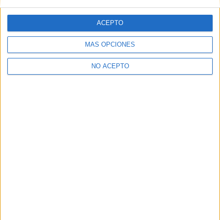
Pitusa en ‘Peter Rabbit 2: A la
fuga’
ACEPTO
MÁS OPCIONES
NO ACEPTO
David Pérez "Davicine"
https://noescinetodoloquereluce.com
Informático de profesión, cinéfilo de afición. Bloguero,
tuitero y todo lo que me permita comunicarme. En mis ratos
libres escribo en esta web, y me dejo ver en CyLTv. Me
podéis seguir también en twitter e IG: @davicine79.