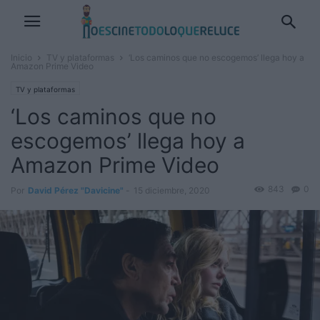
Inicio
TV y plataformas
‘Los caminos que no escogemos’ llega hoy a
Amazon Prime Video
TV y plataformas
‘Los caminos que no
escogemos’ llega hoy a
Amazon Prime Video
843
0
Por
David Pérez "Davicine"
-
15 diciembre, 2020