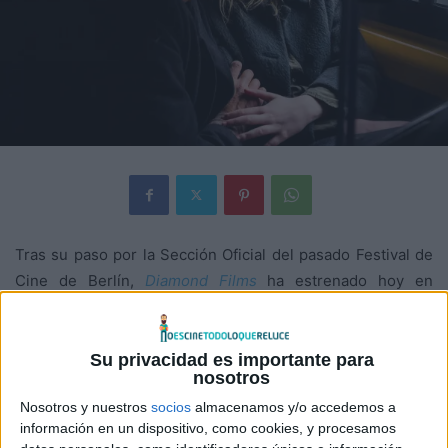
Tras su paso por la Sección Oficial del pasado Festival de
Cine de Berlín,
Diamond Films
ha estrenado hoy en
exclusiva en
Amazon Prime Video
Los caminos que no
escogemos
, de la que ya tenéis
nuestra crítica aquí
y os
dejamos con su tráiler:
Su privacidad es importante para
nosotros
Nosotros y nuestros
socios
almacenamos y/o accedemos a
información en un dispositivo, como cookies, y procesamos