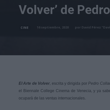
Volver’ de Pedro
por
David Pérez "Dav
16 septiembre, 2020
CINE
El Arte de Volver
, escrita y dirigida por
Pedro Collan
el Biennale College Cinema de Venecia, y ya sab
ocupará de las ventas internacionales.