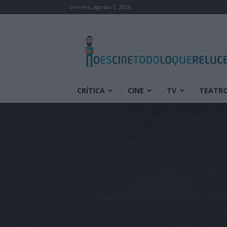
viernes, agosto 7, 2026
No
es
cine
todo
lo
que
CRÍTICA
CINE
TV
TEATR
reluce