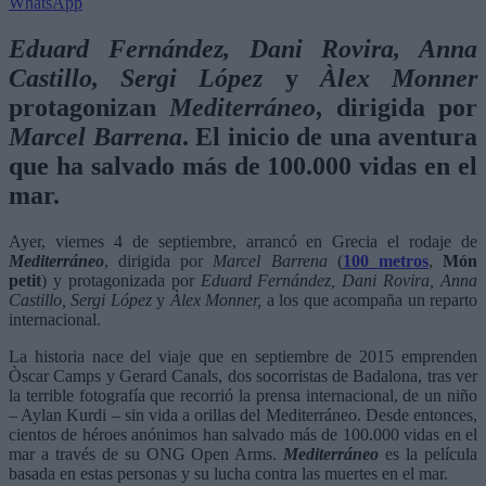
WhatsApp
Eduard Fernández, Dani Rovira, Anna
Castillo, Sergi López
y
Àlex Monner
protagonizan
Mediterráneo
, dirigida por
Marcel Barrena
. El inicio de una aventura
que ha salvado más de 100.000 vidas en el
mar.
Ayer, viernes 4 de septiembre, arrancó en Grecia el rodaje de
Mediterráneo
, dirigida por
Marcel Barrena
(
100 metros
,
Món
petit
) y protagonizada por
Eduard Fernández, Dani Rovira, Anna
Castillo, Sergi López
y
Àlex Monner,
a los que acompaña un reparto
internacional.
La historia nace del viaje que en septiembre de 2015 emprenden
Òscar Camps y Gerard Canals, dos socorristas de Badalona, tras ver
la terrible fotografía que recorrió la prensa internacional, de un niño
– Aylan Kurdi – sin vida a orillas del Mediterráneo. Desde entonces,
cientos de héroes anónimos han salvado más de 100.000 vidas en el
mar a través de su ONG Open Arms.
Mediterráneo
es la película
basada en estas personas y su lucha contra las muertes en el mar.