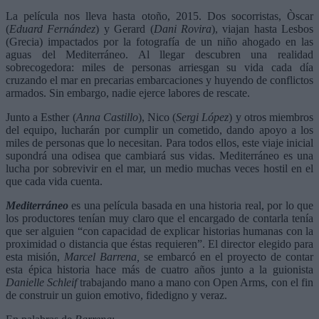
La película nos lleva hasta otoño, 2015. Dos socorristas, Òscar
(
Eduard Fernández
) y Gerard (
Dani Rovira
), viajan hasta Lesbos
(Grecia) impactados por la fotografía de un niño ahogado en las
aguas del Mediterráneo. Al llegar descubren una realidad
sobrecogedora: miles de personas arriesgan su vida cada día
cruzando el mar en precarias embarcaciones y huyendo de conflictos
armados. Sin embargo, nadie ejerce labores de rescate.
Junto a Esther (
Anna Castillo
), Nico (
Sergi López
) y otros miembros
del equipo, lucharán por cumplir un cometido, dando apoyo a los
miles de personas que lo necesitan. Para todos ellos, este viaje inicial
supondrá una odisea que cambiará sus vidas. Mediterráneo es una
lucha por sobrevivir en el mar, un medio muchas veces hostil en el
que cada vida cuenta.
Mediterráneo
es una película basada en una historia real, por lo que
los productores tenían muy claro que el encargado de contarla tenía
que ser alguien “con capacidad de explicar historias humanas con la
proximidad o distancia que éstas requieren”. El director elegido para
esta misión,
Marcel Barrena,
se embarcó en el proyecto de contar
esta épica historia hace más de cuatro años junto a la guionista
Danielle Schleif
trabajando mano a mano con Open Arms, con el fin
de construir un guion emotivo, fidedigno y veraz.