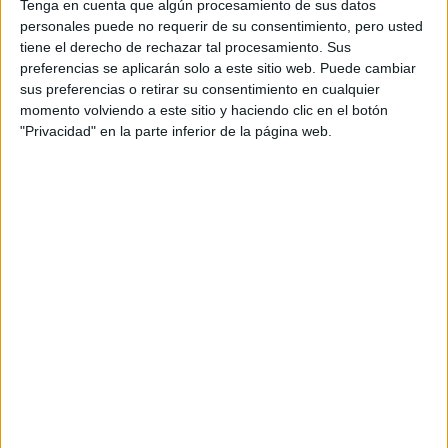
Tenga en cuenta que algún procesamiento de sus datos
personales puede no requerir de su consentimiento, pero usted
David Pérez "Davicine"
tiene el derecho de rechazar tal procesamiento. Sus
https://noescinetodoloquereluce.com
preferencias se aplicarán solo a este sitio web. Puede cambiar
Informático de profesión, cinéfilo de afición. Bloguero, tuitero y
sus preferencias o retirar su consentimiento en cualquier
todo lo que me permita comunicarme. En mis ratos libres escribo en
esta web, y me dejo ver en CyLTv. Me podéis seguir también en
momento volviendo a este sitio y haciendo clic en el botón
twitter e IG: @davicine79.
"Privacidad" en la parte inferior de la página web.
Artículos relacionados
Este viernes 7 de agosto se estrena solo en cines ‘El...