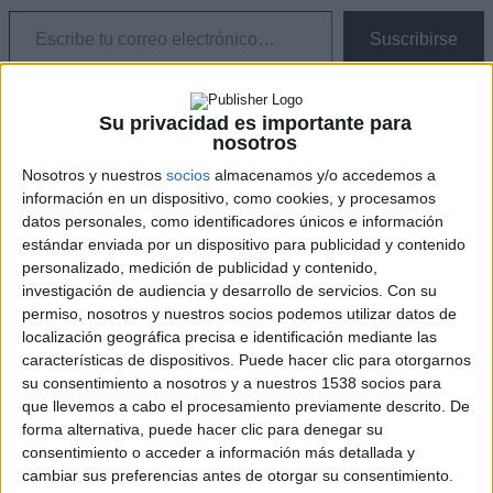
Escribe tu correo electrónico…
Suscribirse
Etiquetas
Su privacidad es importante para
Adaptaciones al cine
nosotros
cine español
Mediterráneo
Nosotros y nuestros
socios
almacenamos y/o accedemos a
Primeras imagenes
información en un dispositivo, como cookies, y procesamos
Proximamente
datos personales, como identificadores únicos e información
estándar enviada por un dispositivo para publicidad y contenido
Facebook
personalizado, medición de publicidad y contenido,
X
Pinterest
investigación de audiencia y desarrollo de servicios.
Con su
WhatsApp
permiso, nosotros y nuestros socios podemos utilizar datos de
localización geográfica precisa e identificación mediante las
Artículo anterior
Todos somos parte de esta historia: Póster y nuevo
características de dispositivos. Puede hacer clic para otorgarnos
tráiler de ‘Patria’
su consentimiento a nosotros y a nuestros 1538 socios para
Artículo siguiente
‘Rifkin’s Festival’ tiene cartel oficial y está firmado
por Jordi Labanda
que llevemos a cabo el procesamiento previamente descrito. De
forma alternativa, puede hacer clic para denegar su
consentimiento o acceder a información más detallada y
cambiar sus preferencias antes de otorgar su consentimiento.