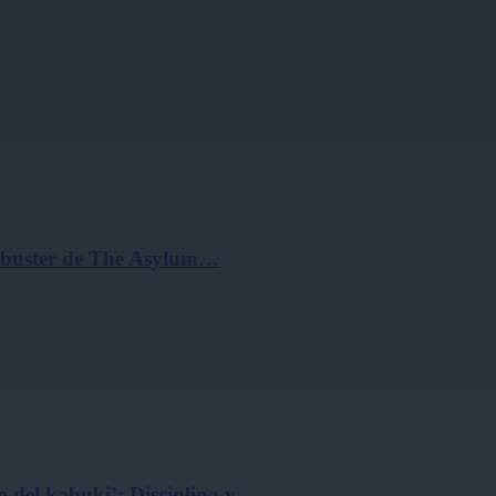
ockbuster de The Asylum…
 del kabuki’: Disciplina y…