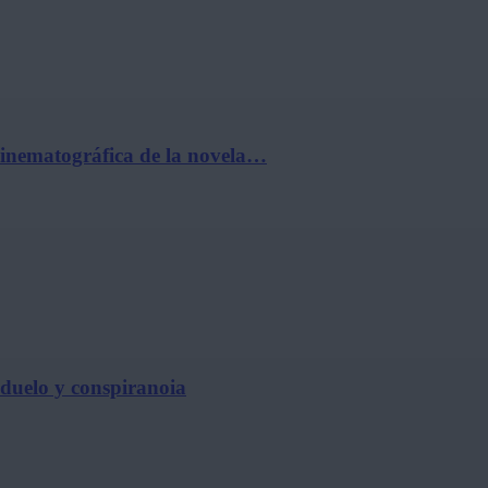
cinematográfica de la novela…
, duelo y conspiranoia