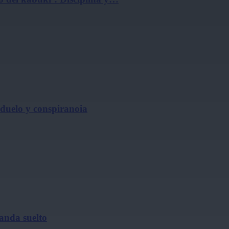
, duelo y conspiranoia
 anda suelto