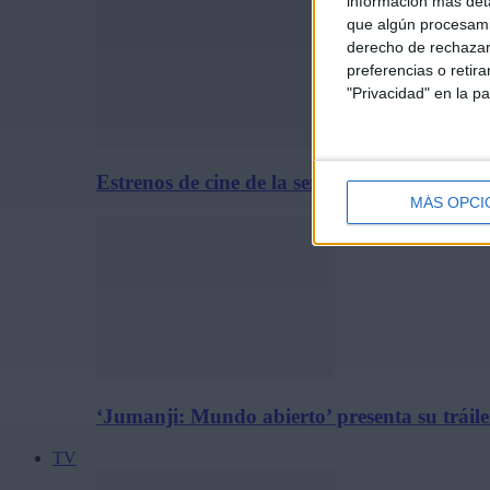
información más deta
que algún procesami
derecho de rechazar 
preferencias o retir
"Privacidad" en la pa
Estrenos de cine de la semana: 31 de julio d
MÁS OPCI
‘Jumanji: Mundo abierto’ presenta su tráiler
TV