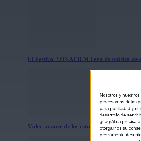
El Festival SONAFILM llena de música de c
Nosotros y nuestros
procesamos datos per
para publicidad y co
desarrollo de servici
geográfica precisa e 
Vídeo avance de los estrenos de cine del 31 
otorgarnos su conse
previamente descrito