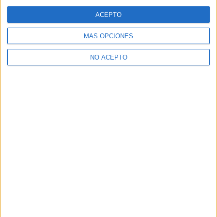
ACEPTO
MÁS OPCIONES
NO ACEPTO
David Pérez "Davicine"
https://noescinetodoloquereluce.com
Informático de profesión, cinéfilo de afición. Bloguero,
tuitero y todo lo que me permita comunicarme. En mis ratos
libres escribo en esta web, y me dejo ver en CyLTv. Me
podéis seguir también en twitter e IG: @davicine79.