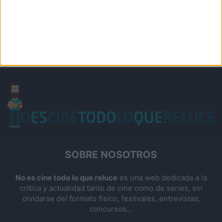
SOBRE NOSOTROS
No es cine todo lo que reluce
es una web dedicada a la
crítica y actualidad tanto de cine como de series, sin
olvidarse del formato físico, festivales, entrevistas,
concursos...