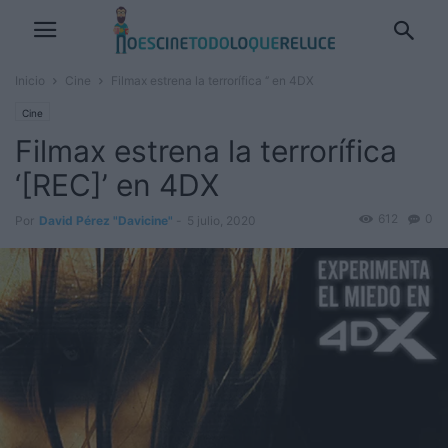
Inicio
Cine
Filmax estrena la terrorífica ‘’ en 4DX
Cine
Filmax estrena la terrorífica
‘[REC]’ en 4DX
612
0
Por
David Pérez "Davicine"
-
5 julio, 2020