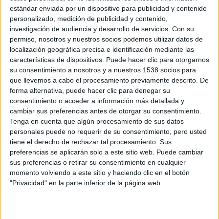
estándar enviada por un dispositivo para publicidad y contenido
remake estadounidense.
personalizado, medición de publicidad y contenido,
investigación de audiencia y desarrollo de servicios.
Con su
permiso, nosotros y nuestros socios podemos utilizar datos de
localización geográfica precisa e identificación mediante las
características de dispositivos. Puede hacer clic para otorgarnos
su consentimiento a nosotros y a nuestros 1538 socios para
que llevemos a cabo el procesamiento previamente descrito. De
forma alternativa, puede hacer clic para denegar su
consentimiento o acceder a información más detallada y
cambiar sus preferencias antes de otorgar su consentimiento.
Tenga en cuenta que algún procesamiento de sus datos
personales puede no requerir de su consentimiento, pero usted
tiene el derecho de rechazar tal procesamiento. Sus
preferencias se aplicarán solo a este sitio web. Puede cambiar
sus preferencias o retirar su consentimiento en cualquier
A partir del próximo 10 de julio la nueva sala 4DX abrirá
momento volviendo a este sitio y haciendo clic en el botón
sus puertas al público que quiera volver a experimentar el
"Privacidad" en la parte inferior de la página web.
miedo con esta película o disfrutarla por primera vez y de
forma totalmente inmersiva.