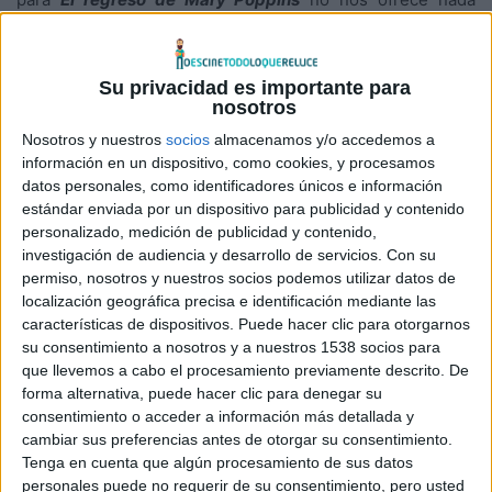
nuevo ni espectacular, pero nos muestra muchas escenas
de la película y nos recuerda que queda poco más de un
mes para que revivamos las aventuras de esta niñera
Su privacidad es importante para
nosotros
mágica.
Nosotros y nuestros
socios
almacenamos y/o accedemos a
información en un dispositivo, como cookies, y procesamos
En
El Regreso de Mary Poppins
, Mary Poppins vuelve para
datos personales, como identificadores únicos e información
ayudar a la siguiente generación de la familia Banks a
estándar enviada por un dispositivo para publicidad y contenido
encontrar la alegría y la magia que faltan en sus vidas
personalizado, medición de publicidad y contenido,
después de sufrir una trágica pérdida personal.
Emily Blunt
investigación de audiencia y desarrollo de servicios.
Con su
permiso, nosotros y nuestros socios podemos utilizar datos de
(
Un lugar tranquilo
,
La chica del tren
) interpreta a la niñera
localización geográfica precisa e identificación mediante las
casi perfecta dotada de habilidades mágicas
características de dispositivos. Puede hacer clic para otorgarnos
extraordinarias que pueden convertir cualquier tarea
su consentimiento a nosotros y a nuestros 1538 socios para
aburrida en una aventura inolvidable y fantástica y
Lin-
que llevemos a cabo el procesamiento previamente descrito. De
forma alternativa, puede hacer clic para denegar su
Manuel Miranda
(
Hamilton
,
Vaiana
) encarna a su amigo
consentimiento o acceder a información más detallada y
Jack, un optimista farolero que lleva luz -y también vida- a
cambiar sus preferencias antes de otorgar su consentimiento.
las calles de Londres.
Tenga en cuenta que algún procesamiento de sus datos
personales puede no requerir de su consentimiento, pero usted