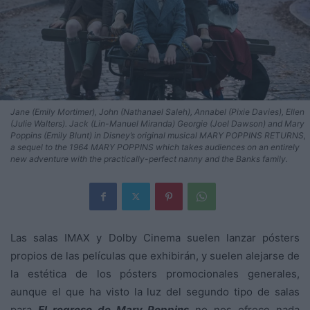
Jane (Emily Mortimer), John (Nathanael Saleh), Annabel (Pixie Davies), Ellen
(Julie Walters). Jack (Lin-Manuel Miranda) Georgie (Joel Dawson) and Mary
Poppins (Emily Blunt) in Disney’s original musical MARY POPPINS RETURNS,
a sequel to the 1964 MARY POPPINS which takes audiences on an entirely
new adventure with the practically-perfect nanny and the Banks family.
Las salas IMAX y Dolby Cinema suelen lanzar pósters
propios de las películas que exhibirán, y suelen alejarse de
la estética de los pósters promocionales generales,
aunque el que ha visto la luz del segundo tipo de salas
para
E
l regreso de Mary Poppins
no nos ofrece nada