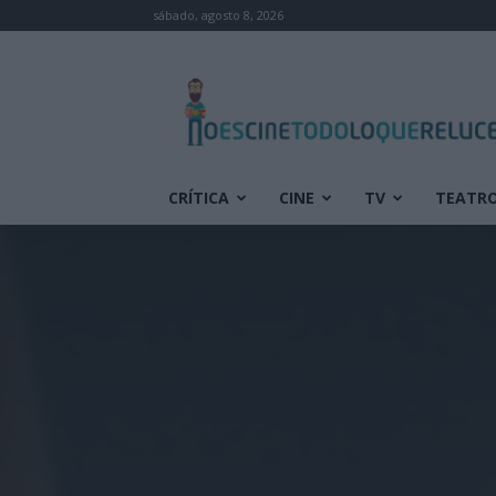
sábado, agosto 8, 2026
No
es
cine
todo
lo
que
CRÍTICA
CINE
TV
TEATR
reluce