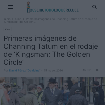
Inicio
Cine
Primeras imágenes de Channing Tatum en el rodaje de
‘Kingsman: The Golden...
Cine
Primeras imágenes de
Channing Tatum en el rodaje
de ‘Kingsman: The Golden
Circle’
1018
0
Por
David Pérez "Davicine"
-
15 mayo, 2016