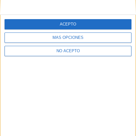
Primera foto de Colin Firth
La incorporación de
ACEPTO
en ‘Kingsman: The golden
Channing Tatum y la
circle’
posible aparición de Elton
MÁS OPCIONES
12 julio, 2016
John en ‘Kingsman: The
En «Cine»
golden circle’
14 abril, 2016
NO ACEPTO
En «Cine»
Elton John confirma que
estará en ‘Kingsman: The
golden circle’
18 mayo, 2016
En «Cine»