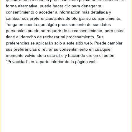
de su propia organización Kingsman, que está dirigida por
forma alternativa, puede hacer clic para denegar su
un cowboy fanfarrón.
consentimiento o acceder a información más detallada y
cambiar sus preferencias antes de otorgar su consentimiento.
20th Century Fox
estrenará esta nueva entrega en Estados
Tenga en cuenta que algún procesamiento de sus datos
Unidos el 16 de junio de 2017, y confían repetir el éxito de
personales puede no requerir de su consentimiento, pero usted
la primera película, que recaudó 414,4 millones de dólares
tiene el derecho de rechazar tal procesamiento. Sus
en la taquilla de todo el mundo en 2015.
preferencias se aplicarán solo a este sitio web. Puede cambiar
sus preferencias o retirar su consentimiento en cualquier
momento volviendo a este sitio y haciendo clic en el botón
"Privacidad" en la parte inferior de la página web.