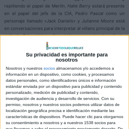
repitiendo el papel de Merlín.
Halle Berry
estará presente
en el papel del jefe de la CIA,
Pedro Pascal
como un
personaje llamado «Jack Daniels» y
Julianne Moore
está
en conversaciones para interpretar al villano principal de la
película.
Edward Holcroft
también aparecerá en la película,
aunque no está claro si repetirá el mismo personaje de la
primera entrega. Para rematar,
Elton John
podría estar a
Su privacidad es importante para
bordo también.
nosotros
Nosotros y nuestros
socios
almacenamos y/o accedemos a
La secuela esta dirigida por
Matthew Vaughn
(director
información en un dispositivo, como cookies, y procesamos
de
datos personales, como identificadores únicos e información
Kingsman: Servicio secreto
) y el guión está escrito por
estándar enviada por un dispositivo para publicidad y contenido
el propio director junto a
Jane Goldman
(guionista de la
personalizado, medición de publicidad y contenido,
anterior entrega y
Kick-ass – Listo para machacar
),
investigación de audiencia y desarrollo de servicios.
Con su
basándose en los personajes creados por
Mark
permiso, nosotros y nuestros socios podemos utilizar datos de
Millar
y
Dave Gibbons
.
localización geográfica precisa e identificación mediante las
características de dispositivos. Puede hacer clic para otorgarnos
En esta nueva entrega, Eggsy y Merlín viajarán hasta los
su consentimiento a nosotros y a nuestros 1538 socios para
Estados Unidos, donde encontrarán la versión americana
que llevemos a cabo el procesamiento previamente descrito. De