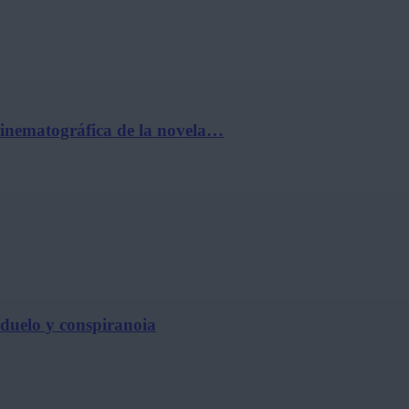
cinematográfica de la novela…
, duelo y conspiranoia