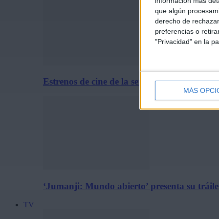
información más deta
que algún procesami
derecho de rechazar 
preferencias o retir
"Privacidad" en la pa
Estrenos de cine de la semana: 31 de julio d
MÁS OPCI
‘Jumanji: Mundo abierto’ presenta su tráiler
TV