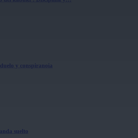
, duelo y conspiranoia
 anda suelto