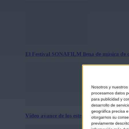
El Festival SONAFILM llena de música de c
Nosotros y nuestros
procesamos datos per
para publicidad y co
desarrollo de servici
geográfica precisa e 
Vídeo avance de los estrenos de cine del 31 
otorgarnos su conse
previamente descrito