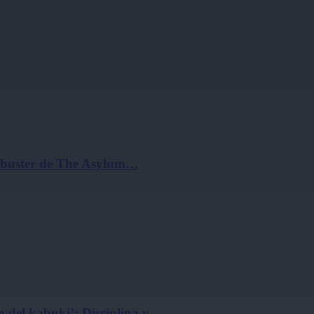
ockbuster de The Asylum…
 del kabuki’: Disciplina y…