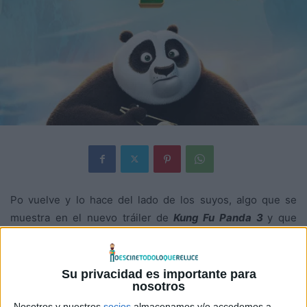
Po vuelve y lo hace del lado de los suyos, algo que se
muestra en el nuevo tráiler de
Kung Fu Panda 3
y que
además revela los nuevos retos que debe afrontar el
Guerrero del Dragón, entre los que se encuentra derrotar
a Kai, el nuevo villano de la película.
Su privacidad es importante para
nosotros
Nosotros y nuestros
socios
almacenamos y/o accedemos a