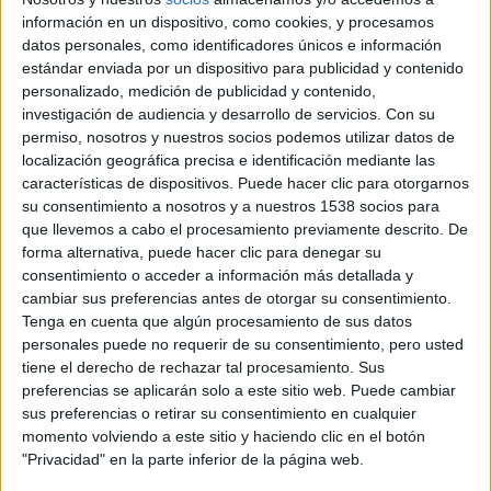
información en un dispositivo, como cookies, y procesamos
Continuando sus legendarias aventuras de genialidad, Po
datos personales, como identificadores únicos e información
deberá enfrentarse a dos enormemente épicas, pero muy
estándar enviada por un dispositivo para publicidad y contenido
diferentes, amenazas: una sobrenatural y otra un poco más
personalizado, medición de publicidad y contenido,
cerca de casa.
investigación de audiencia y desarrollo de servicios.
Con su
permiso, nosotros y nuestros socios podemos utilizar datos de
Cuando repentinamente reaparece el padre de Po, perdido
localización geográfica precisa e identificación mediante las
hace tiempo, la pareja viajará a un paraíso secreto de
características de dispositivos. Puede hacer clic para otorgarnos
Pandas donde conocerá a un peculiar grupo de nuevos y
su consentimiento a nosotros y a nuestros 1538 socios para
divertidísimos personajes. Pero cuando el malvado villano
que llevemos a cabo el procesamiento previamente descrito. De
forma alternativa, puede hacer clic para denegar su
Kai empieza a cruzar China desafiando a todos los
consentimiento o acceder a información más detallada y
maestros Kung Fu, Po tendrá que hacer lo imposible—
cambiar sus preferencias antes de otorgar su consentimiento.
aprender a entrenar a todo un poblado de Pandas lleno de
Tenga en cuenta que algún procesamiento de sus datos
sus hermanos tiernos y bastante patosos para convertirse
personales puede no requerir de su consentimiento, pero usted
tiene el derecho de rechazar tal procesamiento. Sus
en el grupo definitivo de Kung Fu Pandas.
preferencias se aplicarán solo a este sitio web. Puede cambiar
Jack Black
regresa como la voz de Po en la versión original
sus preferencias o retirar su consentimiento en cualquier
junto a
Gary Oldman, Rebel Wilson, Dustin Hoffman, David
momento volviendo a este sitio y haciendo clic en el botón
Cross, Angelina Jolie, Michelle Yeoh, Mads Mikkelsen,
"Privacidad" en la parte inferior de la página web.
Danny McBride, Lucy Liu, Seth Rogen, Jackie Chan, James