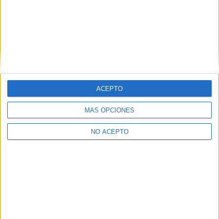
Descubre más desde No es cine todo
lo que reluce
Suscríbete y recibe las últimas entradas en tu correo
electrónico.
Escribe tu correo electrónico…
Suscribirse
ACEPTO
ETIQUETAS
Kung Fu Panda 3
Proximamente
Secuelas
MÁS OPCIONES
NO ACEPTO
Artículo anterior
Artículo siguiente
Universal muestra el teaser
Evan Peters habla del papel