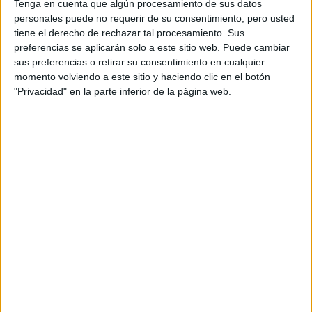
Tenga en cuenta que algún procesamiento de sus datos
En España,
Universal Pictures International Spain
estrenará
Un
personales puede no requerir de su consentimiento, pero usted
monstruo viene a verme
en otoño de 2016.
tiene el derecho de rechazar tal procesamiento. Sus
preferencias se aplicarán solo a este sitio web. Puede cambiar
sus preferencias o retirar su consentimiento en cualquier
momento volviendo a este sitio y haciendo clic en el botón
"Privacidad" en la parte inferior de la página web.
Fuente: Universal Pictures International Spain
Comparte esto: