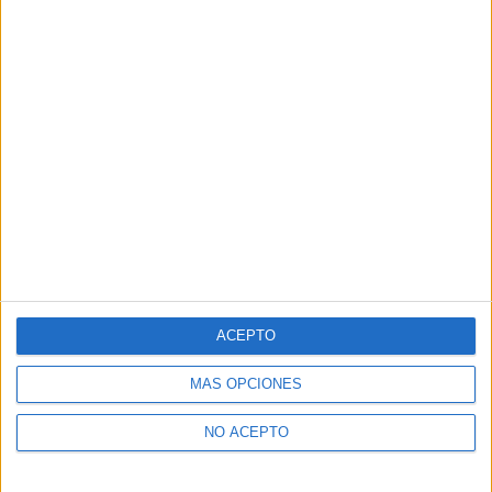
El Festival SONAFILM llena de música de cine la
Marina Alta
Laura Zurita
-
1 agosto, 2026
ACEPTO
SIN COMENTARIOS
MÁS OPCIONES
Deja un comentario (si estás conforme con nuestra
Política de Privacidad)
NO ACEPTO