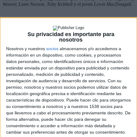
Weaver, Liam Neeson, Toby Kebbell
y el joven
Lewis MacDougall.
Basada en una novela de
Patrick Ness,
Un monstruo viene a
verme
es un drama fantástico que narra la historia de Conor, un
niño de 12 años que trata de hacer frente a la enfermedad de su
Su privacidad es importante para
madre con la ayuda de un monstruo que viene a visitarle por la
nosotros
noche. Con esta película
Bayona
cerrará una trilogía sobre las
relaciones maternofiliales que inició con
El orfanato
y continuó
Nosotros y nuestros
socios
almacenamos y/o accedemos a
con
Lo imposible
, éxitos del cine español en los que siempre ha ido
información en un dispositivo, como cookies, y procesamos
de la mano de
Telecinco Cinema
.
datos personales, como identificadores únicos e información
estándar enviada por un dispositivo para publicidad y contenido
En el avance vemos como el joven protagonista se refugia en un
mundo fantástico para lidiar con el acoso que sufre a diario de sus
personalizado, medición de publicidad y contenido,
compañeros de clase, combinando grandes efectos especiales con la
investigación de audiencia y desarrollo de servicios.
Con su
técnica de performance capture, la misma empleada por
Steven
permiso, nosotros y nuestros socios podemos utilizar datos de
Spielberg
para dar vida a
Tintín
o
Peter Jackson
en la trilogía de
El
localización geográfica precisa e identificación mediante las
señor de los anillos
.
características de dispositivos. Puede hacer clic para otorgarnos
Para este trabajo, el cineasta ha contado con gran parte del equipo
su consentimiento a nosotros y a nuestros 1538 socios para
técnico que le ha acompañado en sus anteriores trabajos
cinematográficos, siendo una coproducción de
Apaches
que llevemos a cabo el procesamiento previamente descrito. De
Entertainment
en asociación con
Telecinco Cinema
y
Películas La
forma alternativa, puede hacer clic para denegar su
Trini
. En Estados Unidos será distribuida por
Focus Features
y
consentimiento o acceder a información más detallada y
cuenta con la participación de
Participant Media, RiverRoad
cambiar sus preferencias antes de otorgar su consentimiento.
Entertainment
y
Lionsgate.