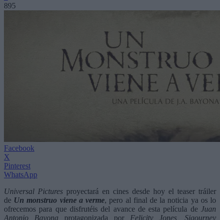
895
Facebook
X
Pinterest
WhatsApp
Universal Pictures
proyectará en cines desde hoy el teaser tráiler
de
Un monstruo viene a verme
, pero al final de la noticia ya os lo
ofrecemos para que disfrutéis del avance de esta película de
Juan
Antonio Bayona
protagonizada por
Felicity Jones, Sigourney