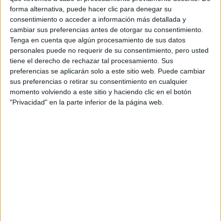
espectadores que desean ver más de esta verdadera leyenda del peso
forma alternativa, puede hacer clic para denegar su
medio de boxeo, así como los recién llegados que quieren ver una
película de acción que muestra cómo el impulso interior de un
consentimiento o acceder a información más detallada y
hombre puede superar los obstáculos de la vida.
Raging Bull II
cambiar sus preferencias antes de otorgar su consentimiento.
(
Toro Salvaje 2
) llena los vacíos y nos permite conocer a Jake
Tenga en cuenta que algún procesamiento de sus datos
LaMotta. Responde a preguntas tales como qué pasó con él, o cómo
personales puede no requerir de su consentimiento, pero usted
era cuando era joven. LaMotta mismo estaba presente y brinda
tiene el derecho de rechazar tal procesamiento. Sus
orientación antes y durante el rodaje.
preferencias se aplicarán solo a este sitio web. Puede cambiar
sus preferencias o retirar su consentimiento en cualquier
momento volviendo a este sitio y haciendo clic en el botón
"Privacidad" en la parte inferior de la página web.
A pesar de que
Toro Salvaje
nos dio la versión adulta de Jake