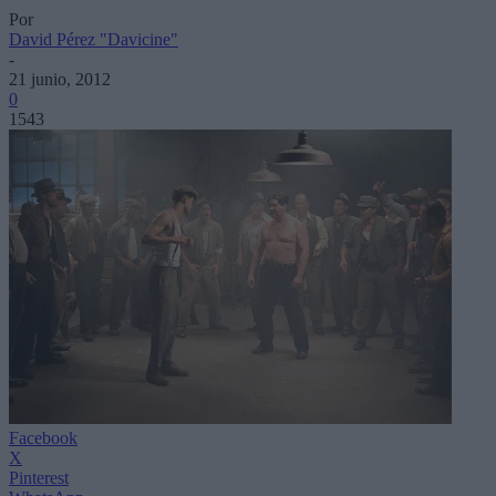
Por
David Pérez "Davicine"
-
21 junio, 2012
0
1543
Facebook
X
Pinterest