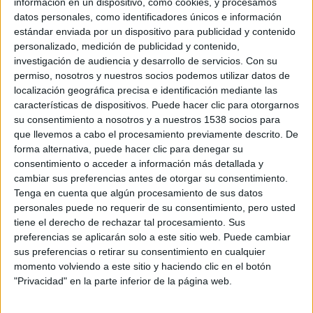
información en un dispositivo, como cookies, y procesamos
comenzaron con
The Pillow book
en el año 1997.
datos personales, como identificadores únicos e información
estándar enviada por un dispositivo para publicidad y contenido
Tras la recaudación de 136 millones de dólares por parte
personalizado, medición de publicidad y contenido,
investigación de audiencia y desarrollo de servicios.
Con su
de
Saw 3D
(la séptima entrega de una inestable saga que
permiso, nosotros y nuestros socios podemos utilizar datos de
ha abusado hasta la saciedad de la frase «se acabó el
localización geográfica precisa e identificación mediante las
juego») cuando sólo había costado 17, era muy poco
características de dispositivos. Puede hacer clic para otorgarnos
probable que la serie terminase ahí.
su consentimiento a nosotros y a nuestros 1538 socios para
Además, el abrupto, incomprensible y anodino final de la
que llevemos a cabo el procesamiento previamente descrito. De
forma alternativa, puede hacer clic para denegar su
película dejaba, no sólo la posibilidad a una continuación,
consentimiento o acceder a información más detallada y
sino también convertía a la saga en una serie sin final y sin
cambiar sus preferencias antes de otorgar su consentimiento.
coherencia narrativa, aunque la película se subtitulase «El
Tenga en cuenta que algún procesamiento de sus datos
capítulo final».
personales puede no requerir de su consentimiento, pero usted
tiene el derecho de rechazar tal procesamiento. Sus
En una reciente entrevista, el vicepresidente de
Lionsgate
,
preferencias se aplicarán solo a este sitio web. Puede cambiar
Michael Burns
, ha declarado que es posible que volvamos
sus preferencias o retirar su consentimiento en cualquier
a ver otra película de
Saw
en los cines muy pronto. Ésto se
momento volviendo a este sitio y haciendo clic en el botón
une a los rumores que surgieron tras el estreno de
Saw
"Privacidad" en la parte inferior de la página web.
3D
, que indicaban la posibilidad de un reinicio de la saga.