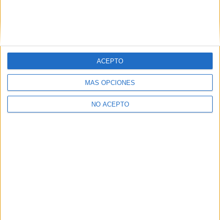
ETIQUETAS
Adaptaciones al cine
Lionsgate
Proximamente
Remake
Secuelas
ACEPTO
MÁS OPCIONES
NO ACEPTO
Artículo anterior
Artículo siguiente
Comienza la campaña viral
Trailer español y en HD de
de ‘The Dark Knight Rises’ y
‘Lorax: En busca de la trúfula
la posibilidad de una nueva
perdida’
secuela (Actualizado)