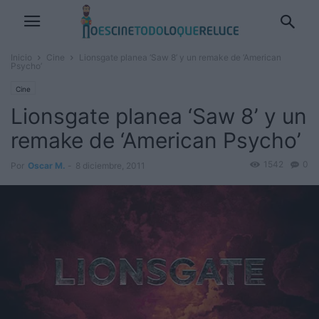
Inicio
Cine
Lionsgate planea ‘Saw 8’ y un remake de ‘American
Psycho’
Cine
Lionsgate planea ‘Saw 8’ y un
remake de ‘American Psycho’
1542
0
Por
Oscar M.
-
8 diciembre, 2011