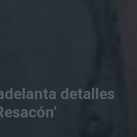
adelanta detalles
‘Resacón’