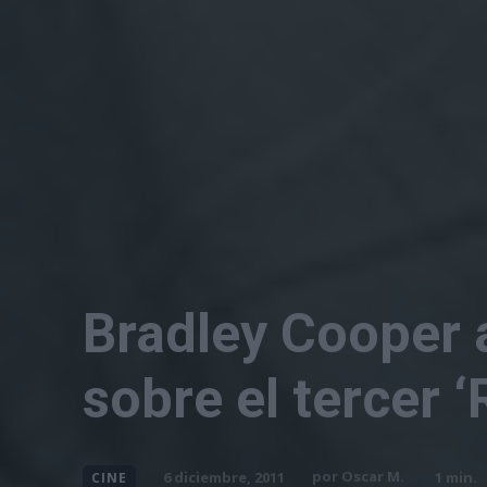
Bradley Cooper 
sobre el tercer 
por
Oscar M.
6 diciembre, 2011
1
min.
CINE