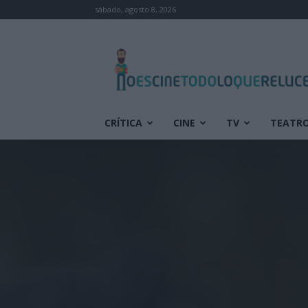
sábado, agosto 8, 2026
No
es
cine
todo
lo
que
CRÍTICA
CINE
TV
TEATR
reluce