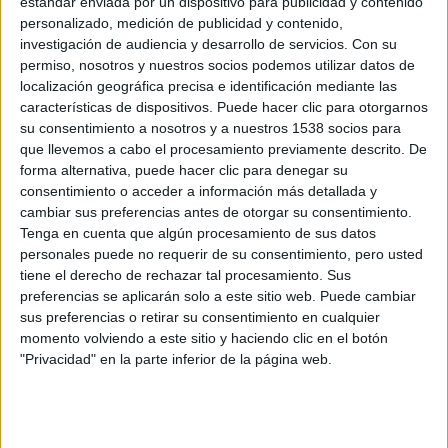
«¡Cuanto gallo en un mismo corral!» Esa es la frase con la que
estándar enviada por un dispositivo para publicidad y contenido
podemos definir la secuela de
Los mercenarios
(
The
personalizado, medición de publicidad y contenido,
Expendables
), que se está rodando en estos momentos en Bulgaria,
investigación de audiencia y desarrollo de servicios.
Con su
y como no queremos que nadie piense que tenemos predilección por
permiso, nosotros y nuestros socios podemos utilizar datos de
uno u otro gallo -perdón, estrella-, os estamos ofreciendo las
localización geográfica precisa e identificación mediante las
primeras fotos del rodaje de muchos de ellos.
características de dispositivos. Puede hacer clic para otorgarnos
Esta semana empezó con las fotos del set de rodaje búlgaro donde
su consentimiento a nosotros y a nuestros 1538 socios para
vimos a
Sylvester Stallone, Chuck Norris, Randy Couture, Terry
que llevemos a cabo el procesamiento previamente descrito. De
Crews
, y
Dolph Lundgren.
Anteriormente vimos la primera foto de
forma alternativa, puede hacer clic para denegar su
Stallone con
Arnold Schwarzenegger
y
Bruce Willis.
Hoy tenemos
consentimiento o acceder a información más detallada y
la primera serie de fotos de
Jean-Claude Van Damme,
que ya tiene
cambiar sus preferencias antes de otorgar su consentimiento.
50 añitos, y los aparenta…
Tenga en cuenta que algún procesamiento de sus datos
personales puede no requerir de su consentimiento, pero usted
tiene el derecho de rechazar tal procesamiento. Sus
The Expendables 2
está dirigida por
Simon West
y completan el
preferencias se aplicarán solo a este sitio web. Puede cambiar
reparto
Jet Li, Jason Statham, Liam Hemsworth
y
Scott Adkins
.
sus preferencias o retirar su consentimiento en cualquier
En cuanto a la trama, se ha desvelado que tras la muerte brutal de
momento volviendo a este sitio y haciendo clic en el botón
Tool (
Mickey Rourke
) en una misión, sus compañeros juran
"Privacidad" en la parte inferior de la página web.
vengarle. No son los únicos que quieren sangre. La hermosa y
salvaje hija de Tool, Fiona, se embarca en su propia misión de
venganza, lo que complica las cosas cuando es capturada y
rescatada por un despiadado dictador que planea destruir a un
movimiento de resistencia. Ahora Barney (
Sylvester Stallone
) y los