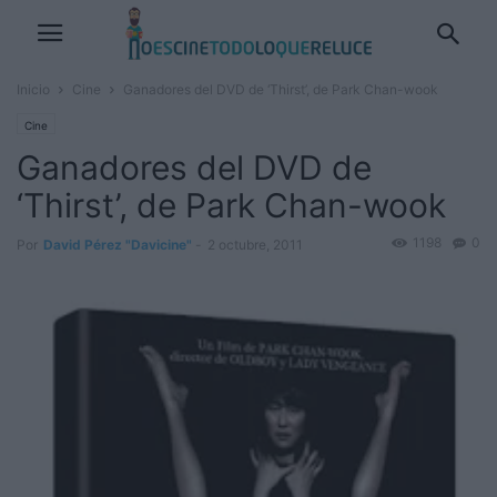
Inicio
Cine
Ganadores del DVD de ‘Thirst’, de Park Chan-wook
Cine
Ganadores del DVD de
‘Thirst’, de Park Chan-wook
1198
0
Por
David Pérez "Davicine"
-
2 octubre, 2011