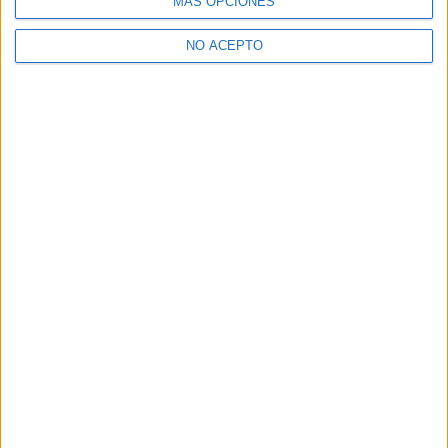
MÁS OPCIONES
ETIQUETAS
Concursos de cine
Concursos propios
dvd
NO ACEPTO
Mediatres Estudio
Artículo anterior
Artículo siguiente
Disney desarrolla la película
Kurt Russell sustituye a
de viajes en el tiempo ‘Times
Kevin Costner en ‘Django
zones’
Unchained’, de Tarantino