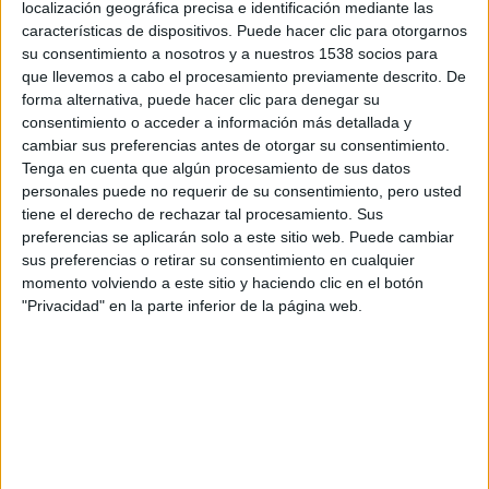
localización geográfica precisa e identificación mediante las
Crepúsculo: Amanecer (Parte I)
, los seguidores de la saga tendrán
características de dispositivos. Puede hacer clic para otorgarnos
la oportunidad asistir, en varias ciudades de todas España, a un
maratón especial en el que podrán disfrutar de las tres películas de la
su consentimiento a nosotros y a nuestros 1538 socios para
Saga
ya estrenadas, así como de la nueva entrega,
Amanecer
que llevemos a cabo el procesamiento previamente descrito. De
(Parte I)
, en primicia un día antes de su estreno. Nosotros,
forma alternativa, puede hacer clic para denegar su
residentes nuestra mayoría en Valladolid, os podemos confirmar que
consentimiento o acceder a información más detallada y
los cines
Cinebox Vallsur
se unen a esta iniciativa que tanto hará
cambiar sus preferencias antes de otorgar su consentimiento.
disfrutar a los seguidores de la saga.
Tenga en cuenta que algún procesamiento de sus datos
Os informamos que tan sólo habrá una modalidad de entrada para el
maratón de
La Saga Crepúsculo
, que dará acceso a las sesiones de
personales puede no requerir de su consentimiento, pero usted
las cuatro películas, repartidas en dos días de la siguiente manera:
tiene el derecho de rechazar tal procesamiento. Sus
– Miércoles 16 de Noviembre:
Crepúsculo
y
Luna Nueva
preferencias se aplicarán solo a este sitio web. Puede cambiar
– Jueves 17 de Noviembre:
Eclipse
y
Amanecer (Parte 1)
sus preferencias o retirar su consentimiento en cualquier
momento volviendo a este sitio y haciendo clic en el botón
Las preventa de entradas para el maratón de
La Saga Crepúsculo
comenzará el próximo lunes 17 de Octubre a través de los canales
"Privacidad" en la parte inferior de la página web.
habituales de venta de entradas, y en los propios cines implicados.
A su vez, la preventa de entradas para las sesiones de
La Saga
Crepúsculo: Amanecer (Parte I)
a partir de su fecha de estreno en
cines (18 de Noviembre) comenzará el próximo 24 de Octubre.
Comparte esto: