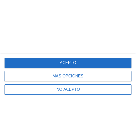
Vídeo avance de los estrenos de cine del 7 de
agosto...
Boris M.
-
7 agosto, 2026
ACEPTO
MÁS OPCIONES
NO ACEPTO
Estrenos de cine de la semana: 7 de agosto de 2026
Boris M.
-
7 agosto, 2026