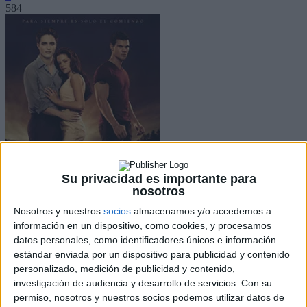
584
Su privacidad es importante para
nosotros
Nosotros y nuestros
socios
almacenamos y/o accedemos a
información en un dispositivo, como cookies, y procesamos
datos personales, como identificadores únicos e información
Facebook
X
estándar enviada por un dispositivo para publicidad y contenido
Pinterest
personalizado, medición de publicidad y contenido,
WhatsApp
investigación de audiencia y desarrollo de servicios.
Con su
permiso, nosotros y nuestros socios podemos utilizar datos de
La semana del estreno de la próxima entrega de
La Saga