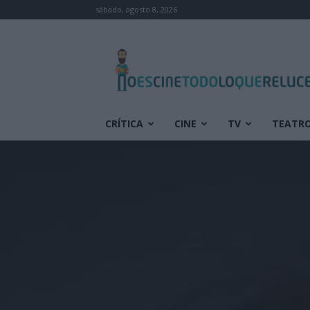
sábado, agosto 8, 2026
No
es
cine
todo
lo
que
CRÍTICA
CINE
TV
TEATR
reluce