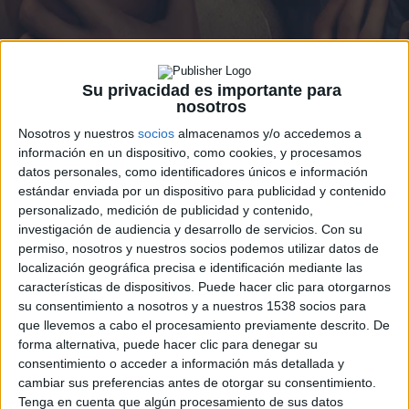
Su privacidad es importante para
nosotros
Nosotros y nuestros
socios
almacenamos y/o accedemos a
información en un dispositivo, como cookies, y procesamos
datos personales, como identificadores únicos e información
estándar enviada por un dispositivo para publicidad y contenido
personalizado, medición de publicidad y contenido,
El 18 de noviembre es una fecha marcada en el calendario
investigación de audiencia y desarrollo de servicios.
Con su
de cientos de miles de personas, fans de la saga literaria
permiso, nosotros y nuestros socios podemos utilizar datos de
de vampiros adolescentes que más dinero ha movido en
localización geográfica precisa e identificación mediante las
características de dispositivos. Puede hacer clic para otorgarnos
los últimos años. Ese día tendrá lugar el estreno de
The
su consentimiento a nosotros y a nuestros 1538 socios para
Twilight Saga: Breaking Dawn – Part 1
, es decir,
La saga
que llevemos a cabo el procesamiento previamente descrito. De
Crepúsculo: Amanecer – Parte 1
.
forma alternativa, puede hacer clic para denegar su
consentimiento o acceder a información más detallada y
cambiar sus preferencias antes de otorgar su consentimiento.
Esta nueva entrega, que toma como base la cuarta novela
Tenga en cuenta que algún procesamiento de sus datos
de la saga escrita por
Stephenie Meyer
, y os ofrecemos