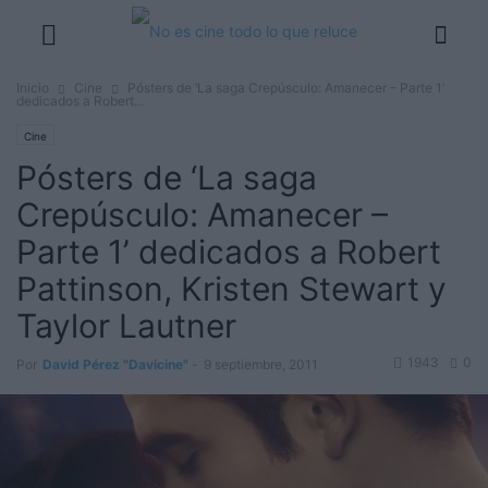
Inicio
Cine
Pósters de ‘La saga Crepúsculo: Amanecer – Parte 1’
dedicados a Robert...
Cine
Pósters de ‘La saga
Crepúsculo: Amanecer –
Parte 1’ dedicados a Robert
Pattinson, Kristen Stewart y
Taylor Lautner
1943
0
Por
David Pérez "Davicine"
-
9 septiembre, 2011