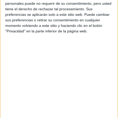
personales puede no requerir de su consentimiento, pero usted
hoy los nuevos pósters que han visto la luz, en los que
tiene el derecho de rechazar tal procesamiento. Sus
podemos ver a la pareja formada por el vampiro Edward
preferencias se aplicarán solo a este sitio web. Puede cambiar
Cullen (
Robert Pattinson
) y Bella Swank (
Kristen Stewart
),
sus preferencias o retirar su consentimiento en cualquier
momento volviendo a este sitio y haciendo clic en el botón
y al licántropo Jacob Black (
Taylor Lautner
, a quien pronto
"Privacidad" en la parte inferior de la página web.
veremos en la película
Sin Salida
).
La novela de la saga
Crepúsculo
que adapta es la última
narrada desde la perspectiva de Bella Swan, y ha sido
dirigida por
Bill Condon
, estrenándose como dos entregas
separadas, llegando la primera a los cines el 18 de
noviembre de este año, y la segunda el 16 de noviembre
de 2012.