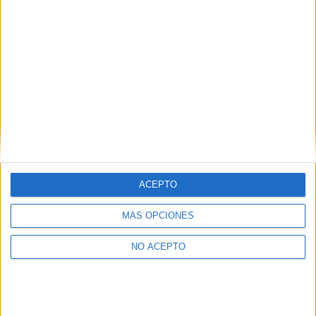
se da cuenta de que está embarazada. Ambos regresan a
Forks, donde Carlisle Cullen puede atender a Bella durante
este extraño embarazo.
Una vez hablan con el patriarca de los Cullen,se confirma
que Bella está embarazada de dos semanas y, para
desgracia de todos, éste embarazo se va desarrollando de
una manera peligrosamente rápida, haciendo que la
criatura que incuba Bella absorba todas sus fuerzas
dejándola en un estado famélico.
ACEPTO
MÁS OPCIONES
Fuente:
Yahoo
NO ACEPTO
Comparte esto: