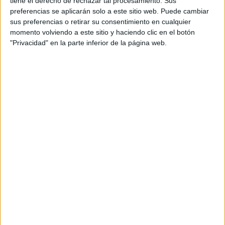
tiene el derecho de rechazar tal procesamiento. Sus
Jude Gennis, Kandace Caine, Maddi Black, Lucas Hansen,
preferencias se aplicarán solo a este sitio web. Puede cambiar
Georgina Goodrick
y
Emma Lock.
sus preferencias o retirar su consentimiento en cualquier
momento volviendo a este sitio y haciendo clic en el botón
"Privacidad" en la parte inferior de la página web.
Six
ya ha planificado la película como una trilogía, y afirma
que la tercera, llamada
Human Centipede: Final Sequence
,
hará que la segunda película parezca una película de
Disney
.