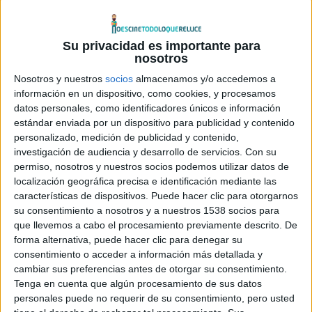
The Human Centipede 2: The Full Sequence
no se
estrenará en Reino Unido, como os comentamos
aquí
, y en
Su privacidad es importante para
EE.UU. se estrenará el 6 de octubre, aunque no se sabe si
nosotros
estará censurada o no…
Nosotros y nuestros
socios
almacenamos y/o accedemos a
información en un dispositivo, como cookies, y procesamos
El director de esta película,
Tom Six
, ha avisado que esta
datos personales, como identificadores únicos e información
nueva entrega dejará a la original a la altura de
Mi pequeño
estándar enviada por un dispositivo para publicidad y contenido
Pony
… y no era broma. La nueva película gira en torno a un
personalizado, medición de publicidad y contenido,
investigación de audiencia y desarrollo de servicios.
Con su
hombre que se convierte en un obseso sexual con un DVD
permiso, nosotros y nuestros socios podemos utilizar datos de
grabado de la primera entrega, e imagina llevar a la
localización geográfica precisa e identificación mediante las
práctica el «ciempiés», pero esta vez con 12 víctimas.
características de dispositivos. Puede hacer clic para otorgarnos
su consentimiento a nosotros y a nuestros 1538 socios para
que llevemos a cabo el procesamiento previamente descrito. De
Ashlynn Yennie
repite en su papel de Jenny, mientras que
forma alternativa, puede hacer clic para denegar su
Laurence Harvey
hará de Martin, el nuevo científico loco
consentimiento o acceder a información más detallada y
que está detrás del «ensamblaje» de humanos, entre los
cambiar sus preferencias antes de otorgar su consentimiento.
que encontramos a
Dominic Borelli,Vivien Bridson, Lee
Tenga en cuenta que algún procesamiento de sus datos
personales puede no requerir de su consentimiento, pero usted
Harris, Peter Charlton, Bill Hutchens, Dan Burman, Daniel