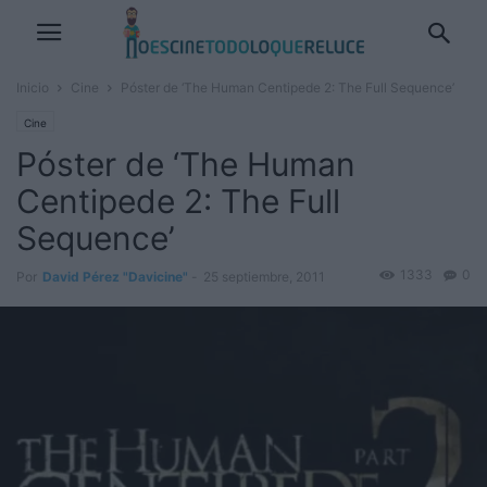
Inicio
Cine
Póster de ‘The Human Centipede 2: The Full Sequence’
Cine
Póster de ‘The Human
Centipede 2: The Full
Sequence’
1333
0
Por
David Pérez "Davicine"
-
25 septiembre, 2011